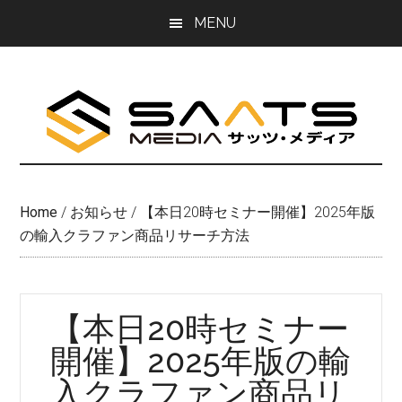
Skip
Skip
MENU
to
to
main
primary
content
sidebar
Home
/
お知らせ
/
【本日20時セミナー開催】2025年版
の輸入クラファン商品リサーチ方法
【本日20時セミナー
開催】2025年版の輸
入クラファン商品リ