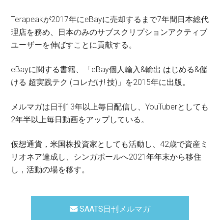
Terapeakが2017年にeBayに売却するまで7年間日本総代
理店を務め、日本のみのサブスクリプションアクティブ
ユーザーを伸ばすことに貢献する。
eBayに関する書籍、「eBay個人輸入&輸出 はじめる&儲
ける 超実践テク (コレだけ! 技)」を2015年に出版。
メルマガは日刊13年以上毎日配信し、YouTuberとしても
2年半以上毎日動画をアップしている。
仮想通貨，米国株投資家としても活動し、42歳で資産ミ
リオネア達成し、シンガポールへ2021年年末から移住
し，活動の場を移す。
SAATS日刊メルマガ