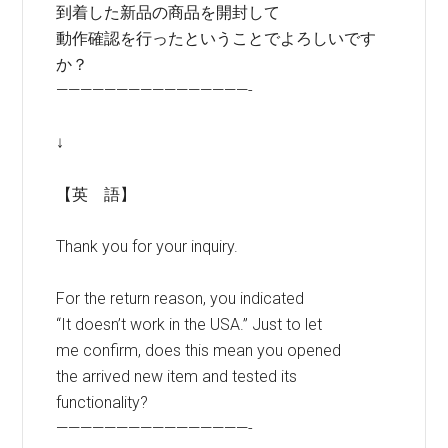
到着した新品の商品を開封して
動作確認を行ったということでよろしいです
か？
————————————————-
↓
【英 語】
Thank you for your inquiry.
For the return reason, you indicated
“It doesn’t work in the USA.” Just to let
me confirm, does this mean you opened
the arrived new item and tested its
functionality?
————————————————-