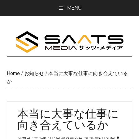
Skip
Skip
MENU
to
to
main
primary
content
sidebar
Home
/
お知らせ
/
本当に大事な仕事に向き合えている
か
本当に大事な仕事に
向き合えているか
公開日:
2025年7月4日
最終更新日:
2025年6月30日