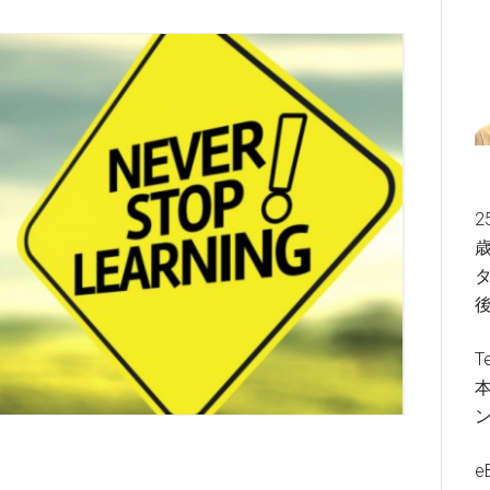
2
歳
タ
T
e