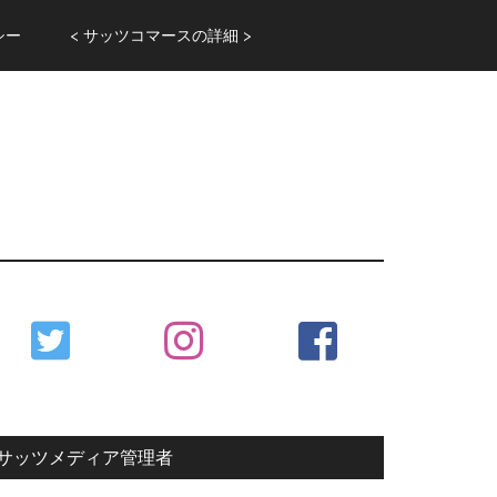
シー
< サッツコマースの詳細 >
Primary
Sidebar
サッツメディア管理者