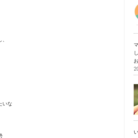
し、
2
たいな
勢