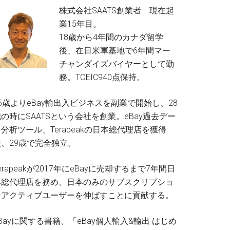
株式会社SAATS創業者 現在起
業15年目。
18歳から4年間のカナダ留学
後、在日米軍基地で6年間マー
チャンダイズバイヤーとして勤
務。TOEIC940点保持。
5歳よりeBay輸出入ビジネスを副業で開始し、28
の時にSAATSという会社を創業。eBay過去デー
分析ツール、Terapeakの日本総代理店を獲得
後、29歳で完全独立。
erapeakが2017年にeBayに売却するまで7年間日
本総代理店を務め、日本のみのサブスクリプショ
ンアクティブユーザーを伸ばすことに貢献する。
Bayに関する書籍、「eBay個人輸入&輸出 はじめ