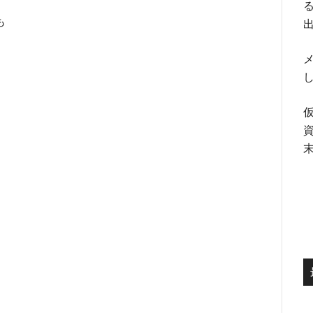
る
も
、
メ
。