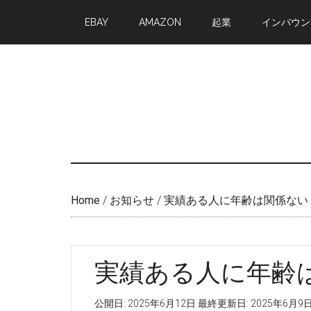
Skip
Skip
EBAY
AMAZON
起業
インバウン
to
to
main
primary
content
sidebar
Home
/
お知らせ
/
実績ある人に年齢は関係ない
実績ある人に年齢
公開日:
2025年6月12日
最終更新日:
2025年6月9