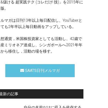
&儲ける 超実践テク (コレだけ! 技)」を2015年に
出版。
ルマガは日刊13年以上毎日配信し、YouTuberと
しても2年半以上毎日動画をアップしている。
仮想通貨，米国株投資家としても活動し、42歳で
資産ミリオネア達成し、シンガポールへ2021年年
末から移住し，活動の場を移す。
SAATS日刊メルマガ
最新の記事
自分の名前だけに収入を依存する