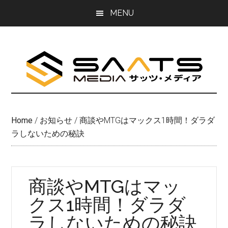
Skip
Skip
MENU
to
to
main
primary
content
sidebar
Home
/
お知らせ
/
商談やMTGはマックス1時間！ダラダ
ラしないための秘訣
商談やMTGはマッ
クス1時間！ダラダ
ラしないための秘訣