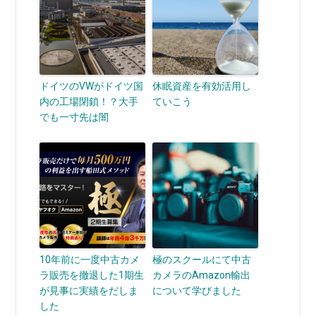
ドイツのVWがドイツ国
休眠資産を有効活用し
内の工場閉鎖！？大手
ていこう
でも一寸先は闇
10年前に一度中古カメ
極のスクールにて中古
ラ販売を撤退した1期生
カメラのAmazon輸出
が見事に実績をだしま
について学びました
した