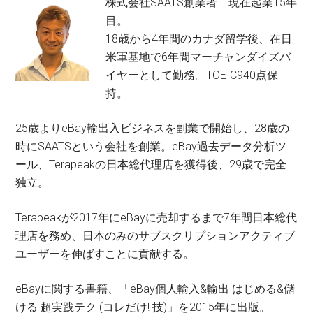
株式会社SAATS創業者 現在起業15年
目。
18歳から4年間のカナダ留学後、在日
米軍基地で6年間マーチャンダイズバ
イヤーとして勤務。TOEIC940点保
持。
25歳よりeBay輸出入ビジネスを副業で開始し、28歳の
時にSAATSという会社を創業。eBay過去データ分析ツ
ール、Terapeakの日本総代理店を獲得後、29歳で完全
独立。
Terapeakが2017年にeBayに売却するまで7年間日本総代
理店を務め、日本のみのサブスクリプションアクティブ
ユーザーを伸ばすことに貢献する。
eBayに関する書籍、「eBay個人輸入&輸出 はじめる&儲
ける 超実践テク (コレだけ! 技)」を2015年に出版。