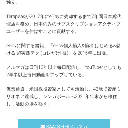
独立。
Terapeakが2017年にeBayに売却するまで7年間日本総代
理店を務め、日本のみのサブスクリプションアクティブ
ユーザーを伸ばすことに貢献する。
eBayに関する書籍、「eBay個人輸入&輸出 はじめる&儲
ける 超実践テク (コレだけ! 技)」を2015年に出版。
メルマガは日刊13年以上毎日配信し、YouTuberとしても
2年半以上毎日動画をアップしている。
仮想通貨，米国株投資家としても活動し、42歳で資産ミ
リオネア達成し、シンガポールへ2021年年末から移住
し，活動の場を移す。
SAATS日刊メルマガ