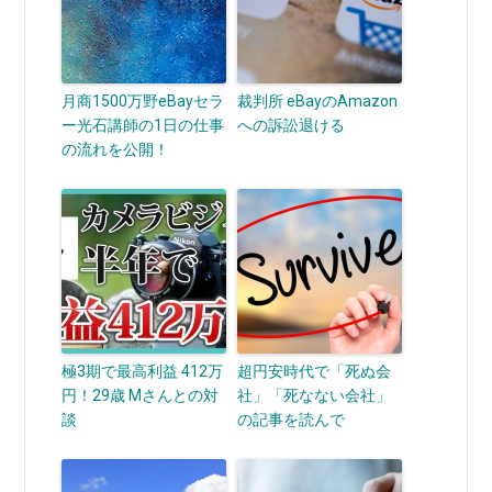
月商1500万野eBayセラ
裁判所 eBayのAmazon
ー光石講師の1日の仕事
への訴訟退ける
の流れを公開！
極3期で最高利益 412万
超円安時代で「死ぬ会
円！29歳 Mさんとの対
社」「死なない会社」
談
の記事を読んで