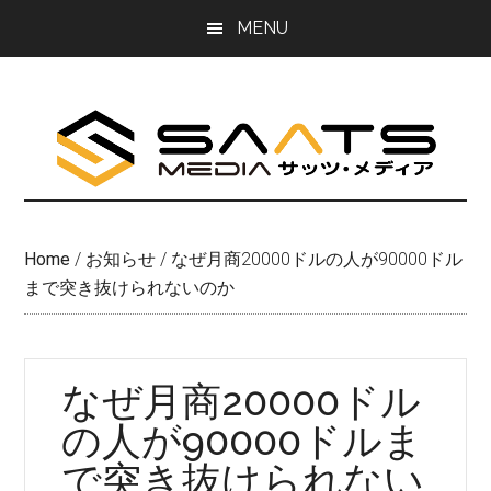
Skip
Skip
MENU
to
to
main
primary
content
sidebar
Home
/
お知らせ
/
なぜ月商20000ドルの人が90000ドル
まで突き抜けられないのか
なぜ月商20000ドル
の人が90000ドルま
で突き抜けられない