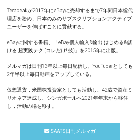
Terapeakが2017年にeBayに売却するまで7年間日本総代
理店を務め、日本のみのサブスクリプションアクティブ
ユーザーを伸ばすことに貢献する。
eBayに関する書籍、「eBay個人輸入&輸出 はじめる&儲
ける 超実践テク (コレだけ! 技)」を2015年に出版。
メルマガは日刊13年以上毎日配信し、YouTuberとしても
2年半以上毎日動画をアップしている。
仮想通貨，米国株投資家としても活動し、42歳で資産ミ
リオネア達成し、シンガポールへ2021年年末から移住
し，活動の場を移す。
SAATS日刊メルマガ