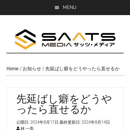
Skip
Skip
MENU
to
to
main
primary
content
sidebar
Home
/
お知らせ
/
先延ばし癖をどうやったら直せるか
先延ばし癖をどうや
ったら直せるか
公開日:
2024年8月17日
最終更新日:
2024年8月14日
林 一馬