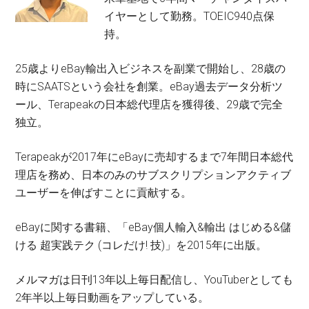
イヤーとして勤務。TOEIC940点保
持。
25歳よりeBay輸出入ビジネスを副業で開始し、28歳の
時にSAATSという会社を創業。eBay過去データ分析ツ
ール、Terapeakの日本総代理店を獲得後、29歳で完全
独立。
Terapeakが2017年にeBayに売却するまで7年間日本総代
理店を務め、日本のみのサブスクリプションアクティブ
ユーザーを伸ばすことに貢献する。
eBayに関する書籍、「eBay個人輸入&輸出 はじめる&儲
ける 超実践テク (コレだけ! 技)」を2015年に出版。
メルマガは日刊13年以上毎日配信し、YouTuberとしても
2年半以上毎日動画をアップしている。