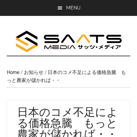
Skip
Skip
MENU
to
to
main
primary
content
sidebar
Home
/
お知らせ
/
日本のコメ不足による価格急騰 も
っと農家が儲かれば・・
日本のコメ不足によ
る価格急騰 もっと
農家が儲かれば・・