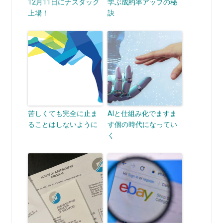
12月11日にナスダック
学ぶ成約率アップの秘
上場！
訣
苦しくても完全に止ま
AIと仕組み化でますま
ることはしないように
す個の時代になってい
く