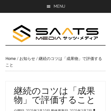
Skip
Skip
MENU
to
to
main
primary
content
sidebar
Home
/
お知らせ
/
継続のコツは「成果物」で評価する
こと
継続のコツは「成果
物」で評価すること
公開日:
2025年3月10日
最終更新日:
2025年3月7日