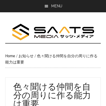
Skip
Skip
MENU
to
to
main
primary
content
sidebar
Home
/
お知らせ
/
色々聞ける仲間を自分の周りに作る
能力は重要
色々聞ける仲間を自
分の周りに作る能力
は重要