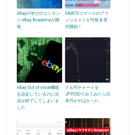
eBayの学びのコンテン
SAATSコマースのアフ
ツ eBay Academyが開
ィリエイトが可能 & 受
校
付開始！
eBay Out of stock機能
ドル円チャートを
を設定しているのに出
JPYUSDでみてみたら日
品が終了してしまいま
本円がやばかった
した