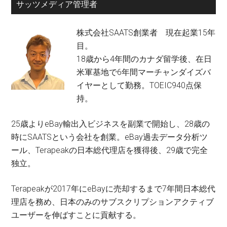
サッツメディア管理者
株式会社SAATS創業者 現在起業15年
目。
18歳から4年間のカナダ留学後、在日
米軍基地で6年間マーチャンダイズバ
イヤーとして勤務。TOEIC940点保
持。
25歳よりeBay輸出入ビジネスを副業で開始し、28歳の
時にSAATSという会社を創業。eBay過去データ分析ツ
ール、Terapeakの日本総代理店を獲得後、29歳で完全
独立。
Terapeakが2017年にeBayに売却するまで7年間日本総代
理店を務め、日本のみのサブスクリプションアクティブ
ユーザーを伸ばすことに貢献する。