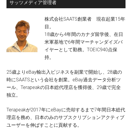
サッツメディア管理者
株式会社SAATS創業者 現在起業15年
目。
18歳から4年間のカナダ留学後、在日
米軍基地で6年間マーチャンダイズバ
イヤーとして勤務。TOEIC940点保
持。
25歳よりeBay輸出入ビジネスを副業で開始し、28歳の
時にSAATSという会社を創業。eBay過去データ分析ツ
ール、Terapeakの日本総代理店を獲得後、29歳で完全
独立。
Terapeakが2017年にeBayに売却するまで7年間日本総代
理店を務め、日本のみのサブスクリプションアクティブ
ユーザーを伸ばすことに貢献する。