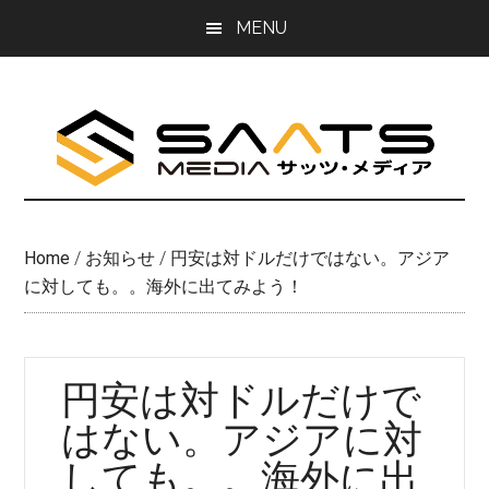
Skip
Skip
MENU
to
to
main
primary
content
sidebar
Home
/
お知らせ
/
円安は対ドルだけではない。アジア
に対しても。。海外に出てみよう！
円安は対ドルだけで
はない。アジアに対
しても。。海外に出