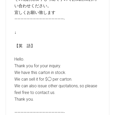
い合わせください。
宜しくお願い致します
————————————————-
↓
【英 語】
Hello.
Thank you for your inquiry.
We have this carton in stock.
We can sell it for $◯ per carton.
We can also issue other quotations, so please
feel free to contact us.
Thank you.
————————————————-