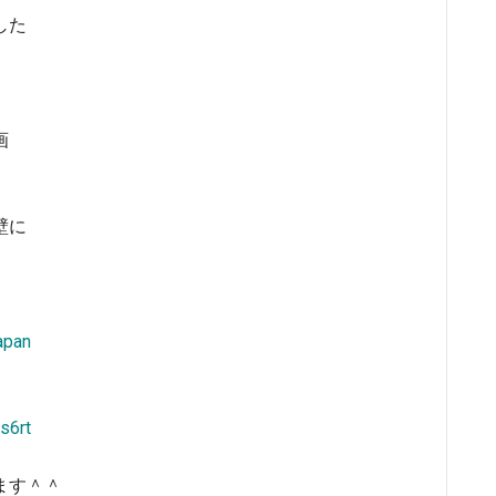
した
、
画
壁に
apan
s6rt
ます＾＾