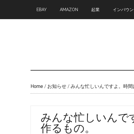
Skip
Skip
EBAY
AMAZON
起業
インバウン
to
to
main
primary
content
sidebar
Home
/
お知らせ
/
みんな忙しいんですよ。時間
みんな忙しいんで
作るもの。