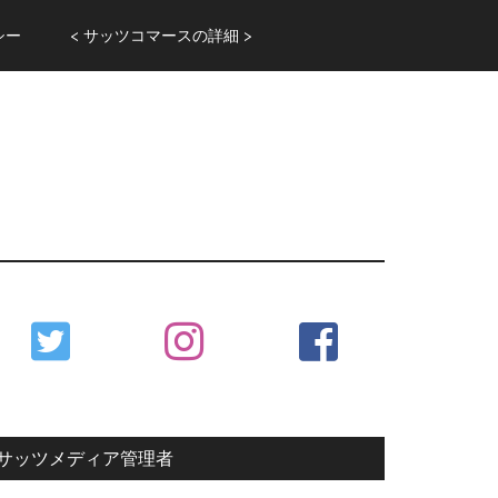
シー
< サッツコマースの詳細 >
Primary
Sidebar
サッツメディア管理者