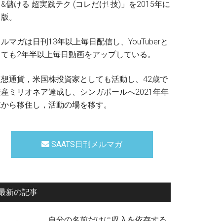
&儲ける 超実践テク (コレだけ! 技)」を2015年に
出版。
ルマガは日刊13年以上毎日配信し、YouTuberと
しても2年半以上毎日動画をアップしている。
仮想通貨，米国株投資家としても活動し、42歳で
資産ミリオネア達成し、シンガポールへ2021年年
末から移住し，活動の場を移す。
SAATS日刊メルマガ
最新の記事
自分の名前だけに収入を依存する