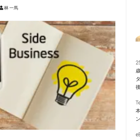
林 一馬
2
歳
タ
T
e