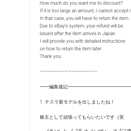
How much do you want me to discount?
If it is too large an amount, I cannot accept i
In that case, you will have to return the item.
Due to eBay’s system, your refund will be
issued after the item arrives in Japan.
I will provide you with detailed instructions
on how to return the item later.
Thank you.
————————————————-
━━編集後記━━━━━━━━━━━━━
1. テスラ新モデルを出しましたね！
株主として頑張ってもらいたいです（笑