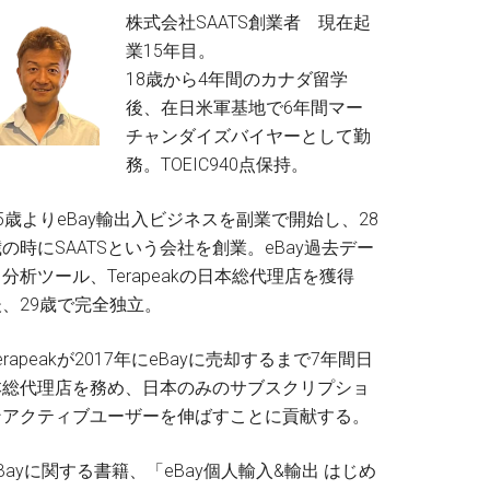
株式会社SAATS創業者 現在起
業15年目。
18歳から4年間のカナダ留学
後、在日米軍基地で6年間マー
チャンダイズバイヤーとして勤
務。TOEIC940点保持。
5歳よりeBay輸出入ビジネスを副業で開始し、28
の時にSAATSという会社を創業。eBay過去デー
分析ツール、Terapeakの日本総代理店を獲得
後、29歳で完全独立。
erapeakが2017年にeBayに売却するまで7年間日
本総代理店を務め、日本のみのサブスクリプショ
ンアクティブユーザーを伸ばすことに貢献する。
Bayに関する書籍、「eBay個人輸入&輸出 はじめ