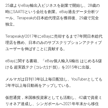
25歳よりeBay輸出入ビジネスを副業で開始し、28歳の
時にSAATSという会社を創業。eBay過去データ分析ツ
ール、Terapeakの日本総代理店を獲得後、29歳で完全
独立。
Terapeakが2017年にeBayに売却するまで7年間日本総代
理店を務め、日本のみのサブスクリプションアクティブ
ユーザーを伸ばすことに貢献する。
eBayに関する書籍、「eBay個人輸入&輸出 はじめる&儲
ける 超実践テク (コレだけ! 技)」を2015年に出版。
メルマガは日刊13年以上毎日配信し、YouTuberとしても
2年半以上毎日動画をアップしている。
仮想通貨，米国株投資家としても活動し、42歳で資産ミ
リオネア達成し、シンガポールへ2021年年末から移住