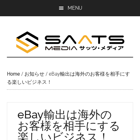
Skip
Skip
MENU
to
to
main
primary
content
sidebar
Home
/
お知らせ
/
eBay輸出は海外のお客様を相手にす
る楽しいビジネス！
eBay輸出は海外の
お客様を相手にする
楽しいビジネス！