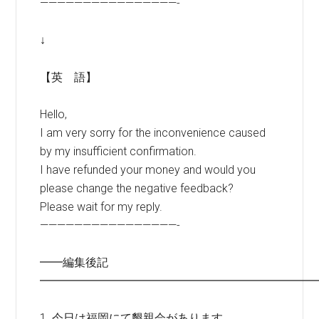
————————————————-
↓
【英 語】
Hello,
I am very sorry for the inconvenience caused
by my insufficient confirmation.
I have refunded your money and would you
please change the negative feedback?
Please wait for my reply.
————————————————-
━━編集後記
━━━━━━━━━━━━━━━━━━━━━━━━
1. 今日は福岡にて懇親会があります。