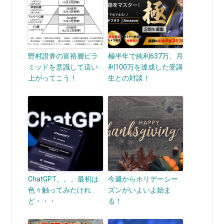
野村證券の富裕層ピラ
極半年で純利637万、月
ミッドを意識して這い
利100万を達成した受講
上がってこう！
生との対談！
ChatGPT。。。最初は
今週からホリデーシー
色々触ってみたけれ
ズンがいよいよ始ま
ど・・・
る！