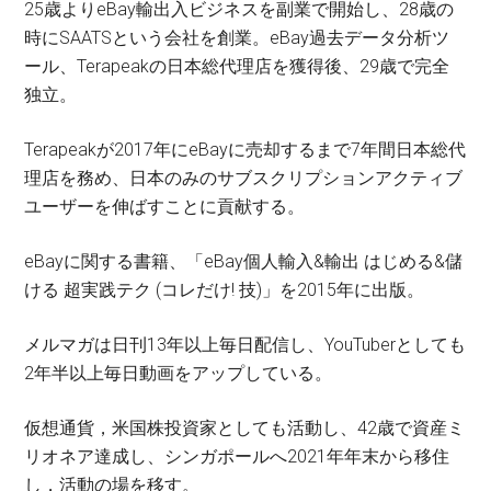
25歳よりeBay輸出入ビジネスを副業で開始し、28歳の
時にSAATSという会社を創業。eBay過去データ分析ツ
ール、Terapeakの日本総代理店を獲得後、29歳で完全
独立。
Terapeakが2017年にeBayに売却するまで7年間日本総代
理店を務め、日本のみのサブスクリプションアクティブ
ユーザーを伸ばすことに貢献する。
eBayに関する書籍、「eBay個人輸入&輸出 はじめる&儲
ける 超実践テク (コレだけ! 技)」を2015年に出版。
メルマガは日刊13年以上毎日配信し、YouTuberとしても
2年半以上毎日動画をアップしている。
仮想通貨，米国株投資家としても活動し、42歳で資産ミ
リオネア達成し、シンガポールへ2021年年末から移住
し，活動の場を移す。