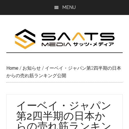
Skip
Skip
MENU
to
to
main
primary
content
sidebar
Home
/
お知らせ
/
イーベイ・ジャパン第2四半期の日本
からの売れ筋ランキング公開
イーベイ・ジャパン
第2四半期の日本か
らの売れ筋ランキン