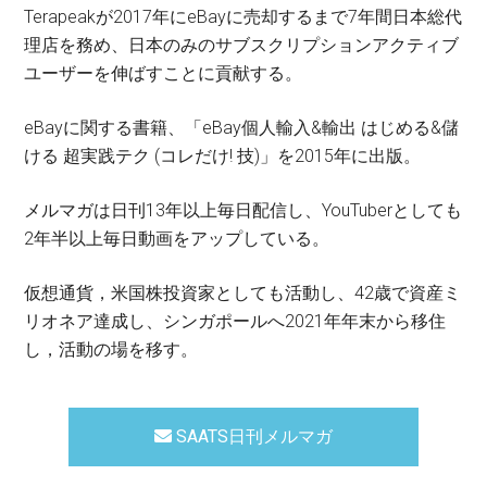
Terapeakが2017年にeBayに売却するまで7年間日本総代
理店を務め、日本のみのサブスクリプションアクティブ
ユーザーを伸ばすことに貢献する。
eBayに関する書籍、「eBay個人輸入&輸出 はじめる&儲
ける 超実践テク (コレだけ! 技)」を2015年に出版。
メルマガは日刊13年以上毎日配信し、YouTuberとしても
2年半以上毎日動画をアップしている。
仮想通貨，米国株投資家としても活動し、42歳で資産ミ
リオネア達成し、シンガポールへ2021年年末から移住
し，活動の場を移す。
SAATS日刊メルマガ