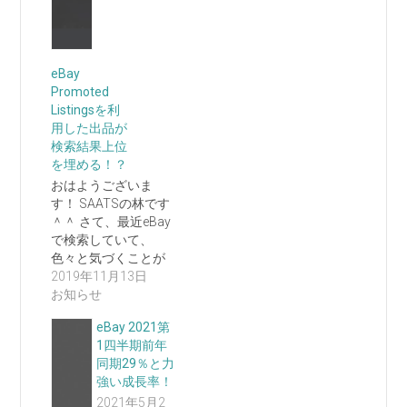
eBay
Promoted
Listingsを利
用した出品が
検索結果上位
を埋める！？
おはようございま
す！ SAATSの林です
＾＾ さて、最近eBay
で検索していて、
色々と気づくことが
あ…
2019年11月13日
お知らせ
eBay 2021第
1四半期前年
同期29％と力
強い成長率！
2021年5月2