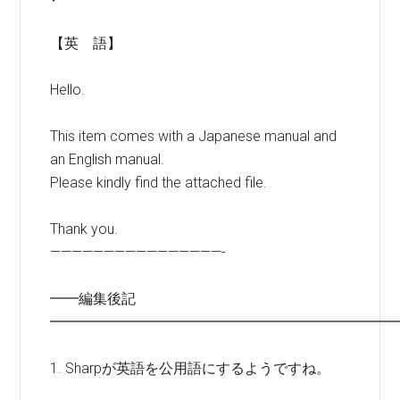
【英 語】
Hello.
This item comes with a Japanese manual and
an English manual.
Please kindly find the attached file.
Thank you.
————————————————-
━━編集後記
━━━━━━━━━━━━━━━━━━━━━━━━
1. Sharpが英語を公用語にするようですね。