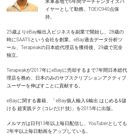
米軍基地で6年間マーチャンダイズバ
イヤーとして勤務。TOEIC940点保
持。
25歳よりeBay輸出入ビジネスを副業で開始し、28歳の
時にSAATSという会社を創業。eBay過去データ分析ツ
ール、Terapeakの日本総代理店を獲得後、29歳で完全
独立。
Terapeakが2017年にeBayに売却するまで7年間日本総代
理店を務め、日本のみのサブスクリプションアクティブ
ユーザーを伸ばすことに貢献する。
eBayに関する書籍、「eBay個人輸入&輸出 はじめる&儲
ける 超実践テク (コレだけ! 技)」を2015年に出版。
メルマガは日刊13年以上毎日配信し、YouTuberとしても
2年半以上毎日動画をアップしている。