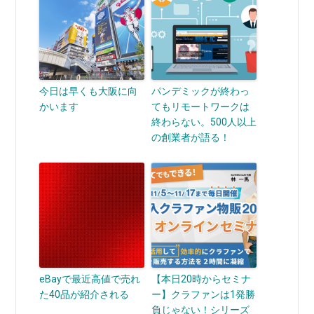
今日は早くも大阪に向
パンデミックが終わっ
かいます
てもリモートワークは
終わらない。500人以上
の創業者が語る！
eBayで最近高値で売れ
【本日20時からセミナ
た40品が紹介される
ー】クラファンは1発勝
負じゃない！シリーズ