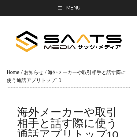
Skip
Skip
MENU
to
to
main
primary
content
sidebar
Home
/
お知らせ
/
海外メーカーや取引相手と話す際に
使う通話アプリトップ10
海外メーカーや取引
相手と話す際に使う
通話アプリトップ10