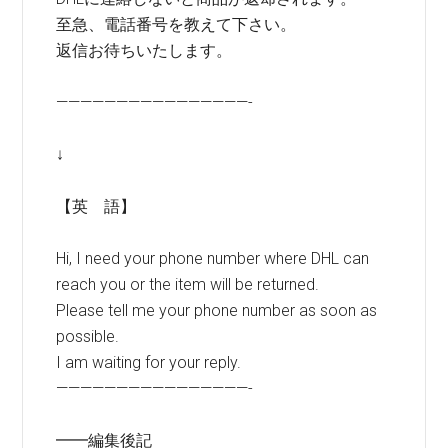
至急、電話番号を教えて下さい。
返信お待ちいたします。
————————————————-
↓
【英 語】
Hi, I need your phone number where DHL can
reach you or the item will be returned.
Please tell me your phone number as soon as
possible.
I am waiting for your reply.
————————————————-
━━編集後記