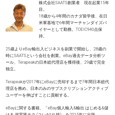
株式会社SAATS創業者 現在起業15年
目。
18歳から4年間のカナダ留学後、在日
米軍基地で6年間マーチャンダイズバ
イヤーとして勤務。TOEIC940点保
持。
25歳よりeBay輸出入ビジネスを副業で開始し、28歳の
時にSAATSという会社を創業。eBay過去データ分析ツ
ール、Terapeakの日本総代理店を獲得後、29歳で完全
独立。
Terapeakが2017年にeBayに売却するまで7年間日本総代
理店を務め、日本のみのサブスクリプションアクティブ
ユーザーを伸ばすことに貢献する。
eBayに関する書籍、「eBay個人輸入&輸出 はじめる&儲
ける 超実践テク (コレだけ! 技)」を2015年に出版。