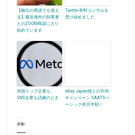
【輸出の商談でも使え
Twitter有料コンサルを
る】最近海外の卸業者
受け始めました
とのZOOM商談に入り
始めています
米国トップ企業も、
eBay Japan様との共同
SNS企業も試練のとき
キャンペーン SAATSベ
ーシック初月半額！
共有: