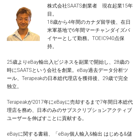
株式会社SAATS創業者 現在起業15年
目。
18歳から4年間のカナダ留学後、在日
米軍基地で6年間マーチャンダイズバ
イヤーとして勤務。TOEIC940点保
持。
25歳よりeBay輸出入ビジネスを副業で開始し、28歳の
時にSAATSという会社を創業。eBay過去データ分析ツ
ール、Terapeakの日本総代理店を獲得後、29歳で完全
独立。
Terapeakが2017年にeBayに売却するまで7年間日本総代
理店を務め、日本のみのサブスクリプションアクティブ
ユーザーを伸ばすことに貢献する。
eBayに関する書籍、「eBay個人輸入&輸出 はじめる&儲