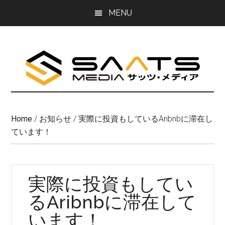
Skip
Skip
MENU
to
to
main
primary
content
sidebar
Home
/
お知らせ
/
実際に投資もしているAribnbに滞在し
ています！
実際に投資もしてい
るAribnbに滞在して
います！