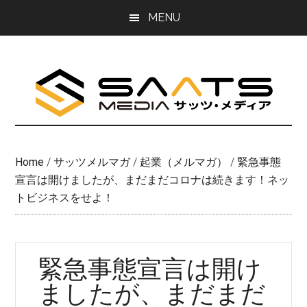
Skip
Skip
MENU
to
to
main
primary
content
sidebar
Home
/
サッツメルマガ
/
起業（メルマガ）
/
緊急事態
宣言は開けましたが、まだまだコロナは続きます！ネッ
トビジネスをせよ！
緊急事態宣言は開け
ましたが、まだまだ