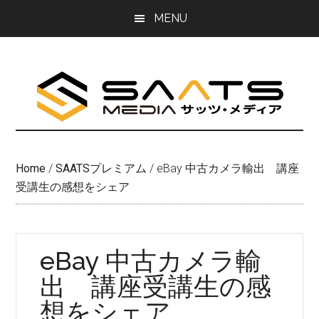
Skip
Skip
MENU
to
to
main
primary
content
sidebar
Home
/
SAATSプレミアム
/
eBay 中古カメラ輸出 講座
受講生の感想をシェア
eBay 中古カメラ輸
出 講座受講生の感
想をシェア