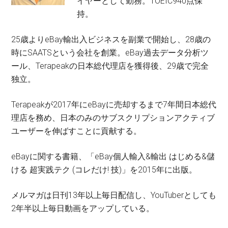
イヤーとして勤務。TOEIC940点保
持。
25歳よりeBay輸出入ビジネスを副業で開始し、28歳の
時にSAATSという会社を創業。eBay過去データ分析ツ
ール、Terapeakの日本総代理店を獲得後、29歳で完全
独立。
Terapeakが2017年にeBayに売却するまで7年間日本総代
理店を務め、日本のみのサブスクリプションアクティブ
ユーザーを伸ばすことに貢献する。
eBayに関する書籍、「eBay個人輸入&輸出 はじめる&儲
ける 超実践テク (コレだけ! 技)」を2015年に出版。
メルマガは日刊13年以上毎日配信し、YouTuberとしても
2年半以上毎日動画をアップしている。