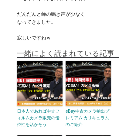
だんだんと蝉の鳴き声が少なく
なってきました。
寂しいですねｗ
一緒によく読まれている記事
日本人であれば中古フ
eBay中古カメラ輸出プ
ィルムカメラ販売の優
レミアム カリキュラム
位性を活かそう
のご紹介