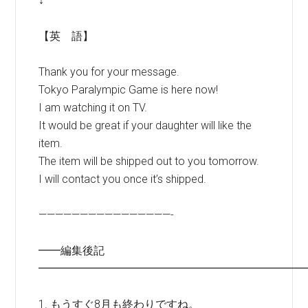
↓
【英 語】
Thank you for your message.
Tokyo Paralympic Game is here now!
I am watching it on TV.
It would be great if your daughter will like the
item.
The item will be shipped out to you tomorrow.
I will contact you once it’s shipped.
————————————————-
━━編集後記
━━━━━━━━━━━━━━━━━━━━━━━━
1. もうすぐ8月も終わりですね。