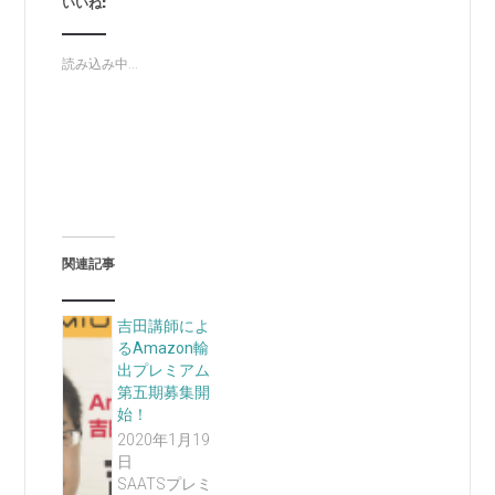
いいね:
読み込み中...
関連記事
吉田講師によ
るAmazon輸
出プレミアム
第五期募集開
始！
2020年1月19
日
SAATSプレミ