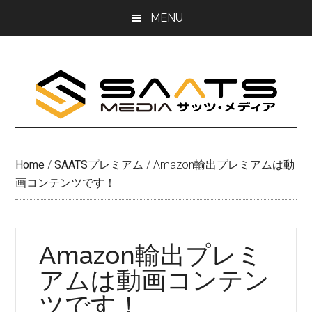
Skip
Skip
MENU
to
to
main
primary
content
sidebar
Home
/
SAATSプレミアム
/
Amazon輸出プレミアムは動
画コンテンツです！
Amazon輸出プレミ
アムは動画コンテン
ツです！