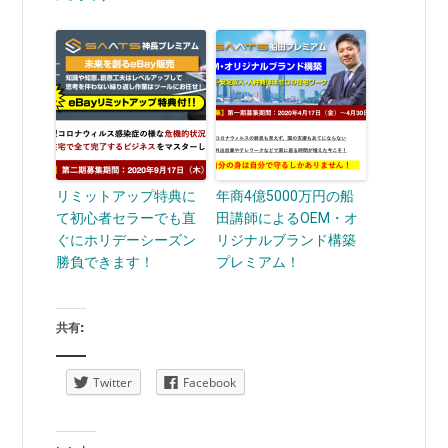
リミットアップ特典に
年商4億5000万円の船
て初心者セラーでも直
田講師によるOEM・オ
ぐにホリデーシーズン
リジナルブランド構築
勝負できます！
プレミアム！
共有:
Twitter
Facebook