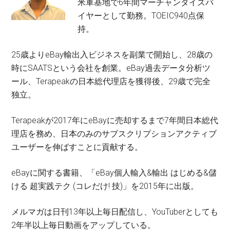
米軍基地で6年間マーチャンダイズバ
イヤーとして勤務。TOEIC940点保
持。
25歳よりeBay輸出入ビジネスを副業で開始し、28歳の
時にSAATSという会社を創業。eBay過去データ分析ツ
ール、Terapeakの日本総代理店を獲得後、29歳で完全
独立。
Terapeakが2017年にeBayに売却するまで7年間日本総代
理店を務め、日本のみのサブスクリプションアクティブ
ユーザーを伸ばすことに貢献する。
eBayに関する書籍、「eBay個人輸入&輸出 はじめる&儲
ける 超実践テク (コレだけ! 技)」を2015年に出版。
メルマガは日刊13年以上毎日配信し、YouTuberとしても
2年半以上毎日動画をアップしている。