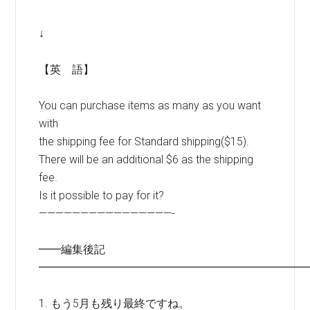
↓
【英 語】
You can purchase items as many as you want
with
the shipping fee for Standard shipping($15).
There will be an additional $6 as the shipping
fee.
Is it possible to pay for it?
————————————————-
━━編集後記
━━━━━━━━━━━━━━━━━━━━━━━━
1. もう5月も残り最終ですね。