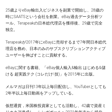
25歳よりeBay輸出入ビジネスを副業で開始し、28歳の
時にSAATSという会社を創業。eBay過去データ分析ツ
ール、Terapeakの日本総代理店を獲得後、29歳で完全
独立。
Terapeakが2017年にeBayに売却するまで7年間日本総代
理店を務め、日本のみのサブスクリプションアクティブ
ユーザーを伸ばすことに貢献する。
eBayに関する書籍、「eBay個人輸入&輸出 はじめる&儲
ける 超実践テク (コレだけ! 技)」を2015年に出版。
メルマガは日刊13年以上毎日配信し、YouTuberとしても
2年半以上毎日動画をアップしている。
仮想通貨，米国株投資家としても活動し、42歳で資産ミ