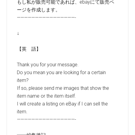
もし私が販売可能であれば、ebayにて販売ペ
ージを作成します。
————————————————-
↓
【英 語】
Thank you for your message.
Do you mean you are looking for a certain
item?
If so, please send me images that show the
item name or the item itself.
I will create a listing on eBay if I can sell the
item.
————————————————-