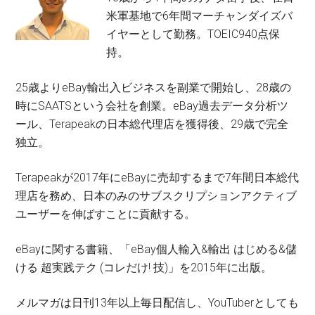
米軍基地で6年間マーチャンダイズバ
イヤーとして勤務。TOEIC940点保
持。
25歳よりeBay輸出入ビジネスを副業で開始し、28歳の
時にSAATSという会社を創業。eBay過去データ分析ツ
ール、Terapeakの日本総代理店を獲得後、29歳で完全
独立。
Terapeakが2017年にeBayに売却するまで7年間日本総代
理店を務め、日本のみのサブスクリプションアクティブ
ユーザーを伸ばすことに貢献する。
eBayに関する書籍、「eBay個人輸入&輸出 はじめる&儲
ける 超実践テク (コレだけ! 技)」を2015年に出版。
メルマガは日刊13年以上毎日配信し、YouTuberとしても