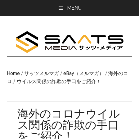
Skip
Skip
MENU
to
to
main
primary
content
sidebar
Home
/
サッツメルマガ
/
eBay（メルマガ）
/
海外のコ
ロナウイルス関係の詐欺の手口をご紹介！
海外のコロナウイル
ス関係の詐欺の手口
をご紹介！