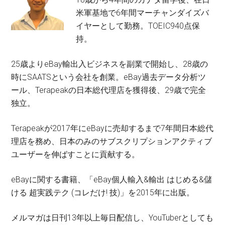
米軍基地で6年間マーチャンダイズバ
イヤーとして勤務。TOEIC940点保
持。
25歳よりeBay輸出入ビジネスを副業で開始し、28歳の
時にSAATSという会社を創業。eBay過去データ分析ツ
ール、Terapeakの日本総代理店を獲得後、29歳で完全
独立。
Terapeakが2017年にeBayに売却するまで7年間日本総代
理店を務め、日本のみのサブスクリプションアクティブ
ユーザーを伸ばすことに貢献する。
eBayに関する書籍、「eBay個人輸入&輸出 はじめる&儲
ける 超実践テク (コレだけ! 技)」を2015年に出版。
メルマガは日刊13年以上毎日配信し、YouTuberとしても