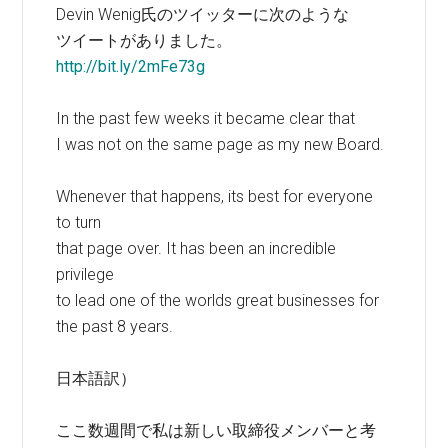
Devin Wenig氏のツイッターに次のような
ツイートがありました。
http://bit.ly/2mFe73g
In the past few weeks it became clear that
I was not on the same page as my new Board.
Whenever that happens, its best for everyone
to turn
that page over. It has been an incredible
privilege
to lead one of the worlds great businesses for
the past 8 years.
日本語訳）
ここ数週間で私は新しい取締役メンバーと考