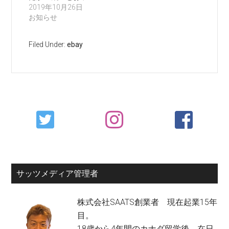
し…
2019年10月26日
お知らせ
Filed Under:
ebay
Primary
Sidebar
サッツメディア管理者
株式会社SAATS創業者 現在起業15年
目。
18歳から4年間のカナダ留学後、在日