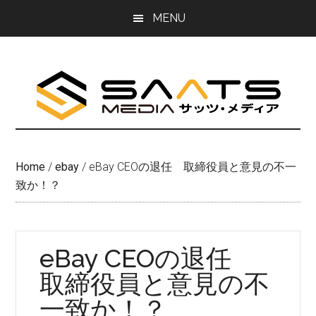
Skip
Skip
MENU
to
to
main
primary
content
sidebar
Home
/
ebay
/
eBay CEOの退任 取締役員と意見の不一
致か！？
eBay CEOの退任
取締役員と意見の不
一致か！？