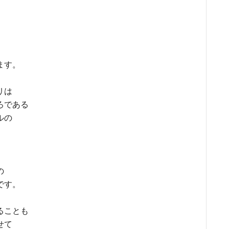
ます。
リは
ろである
ルの
の
です。
ることも
せて