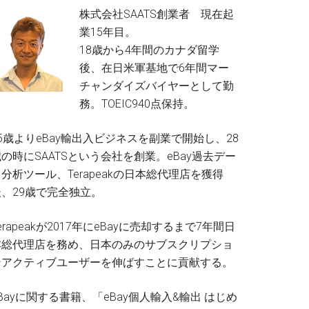
株式会社SAATS創業者 現在起
業15年目。
18歳から4年間のカナダ留学
後、在日米軍基地で6年間マー
チャンダイズバイヤーとして勤
務。TOEIC940点保持。
5歳よりeBay輸出入ビジネスを副業で開始し、28
の時にSAATSという会社を創業。eBay過去デー
分析ツール、Terapeakの日本総代理店を獲得
後、29歳で完全独立。
erapeakが2017年にeBayに売却するまで7年間日
本総代理店を務め、日本のみのサブスクリプショ
ンアクティブユーザーを伸ばすことに貢献する。
Bayに関する書籍、「eBay個人輸入&輸出 はじめ