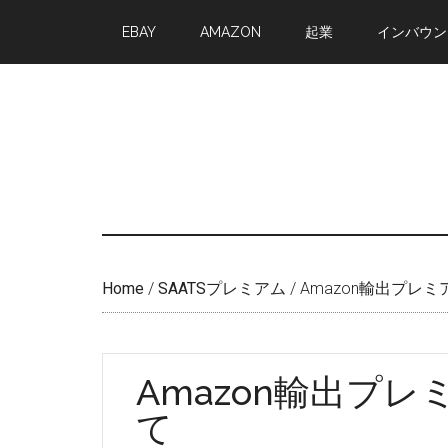
Skip
Skip
EBAY
AMAZON
起業
インバウン
to
to
main
primary
content
sidebar
Home
/
SAATSプレミアム
/
Amazon輸出プレ
Amazon輸出プ
て