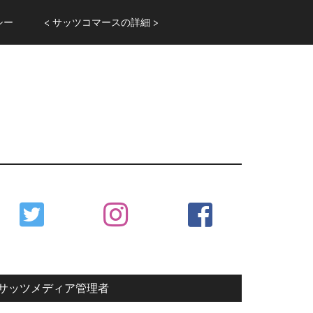
シー
< サッツコマースの詳細 >
Primary
Sidebar
サッツメディア管理者