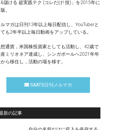
&儲ける 超実践テク (コレだけ! 技)」を2015年に
出版。
ルマガは日刊13年以上毎日配信し、YouTuberと
しても2年半以上毎日動画をアップしている。
仮想通貨，米国株投資家としても活動し、42歳で
資産ミリオネア達成し、シンガポールへ2021年年
末から移住し，活動の場を移す。
SAATS日刊メルマガ
最新の記事
自分の名前だけに収入を依存する