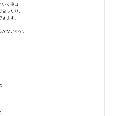
でいく事は
で合ったり、
できます。
るかないかで、
は
」
と