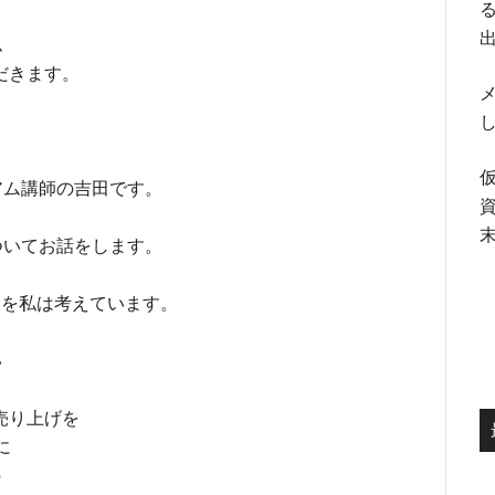
る
ム
だきます。
メ
アム講師の吉田です。
ついてお話をします。
つを私は考えています。
い
売り上げを
に
の