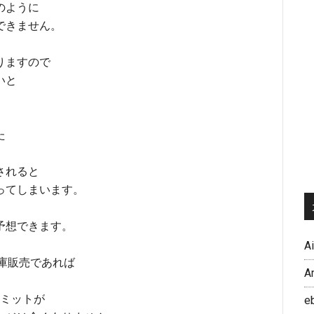
のように
できません。
りますので
いと
た
されると
ってしまいます。
予想できます。
A
在庫販売であれば
A
リミットが
e