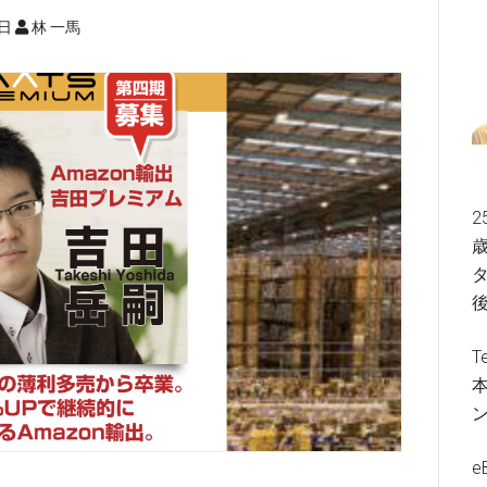
4日
林 一馬
2
歳
タ
T
e