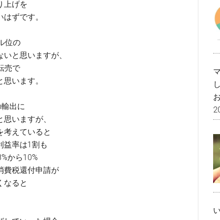
り上げを
いはずです。
ル位の
ないと思いますが、
転売で
と思います。
n輸出に
2
と思いますが、
を考えていると
利益率は1割も
%から10%
消費税還付申請が
くなると