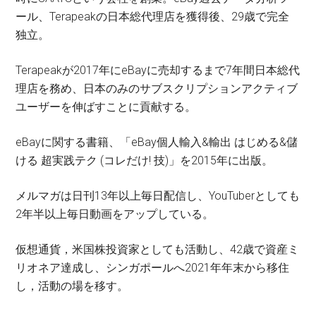
ール、Terapeakの日本総代理店を獲得後、29歳で完全
独立。
Terapeakが2017年にeBayに売却するまで7年間日本総代
理店を務め、日本のみのサブスクリプションアクティブ
ユーザーを伸ばすことに貢献する。
eBayに関する書籍、「eBay個人輸入&輸出 はじめる&儲
ける 超実践テク (コレだけ! 技)」を2015年に出版。
メルマガは日刊13年以上毎日配信し、YouTuberとしても
2年半以上毎日動画をアップしている。
仮想通貨，米国株投資家としても活動し、42歳で資産ミ
リオネア達成し、シンガポールへ2021年年末から移住
し，活動の場を移す。