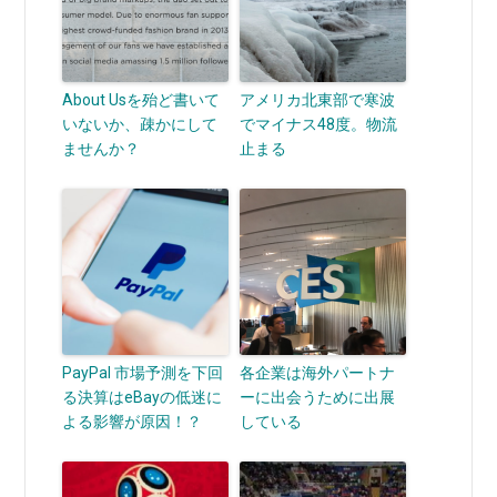
About Usを殆ど書いて
アメリカ北東部で寒波
いないか、疎かにして
でマイナス48度。物流
ませんか？
止まる
PayPal 市場予測を下回
各企業は海外パートナ
る決算はeBayの低迷に
ーに出会うために出展
よる影響が原因！？
している