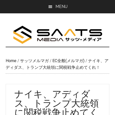
Skip
Skip
MENU
to
to
main
primary
content
sidebar
Home
/
サッツメルマガ
/
EC全般(メルマガ)
/
ナイキ、ア
ディダス、トランプ大統領に関税戦争止めてくれ！
ナイキ、アディダ
ス、トランプ大統領
に関税戦争止めてく