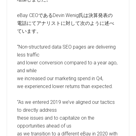
eBay CEOであるDevin Wenig氏は決算発表の
電話にてアナリストに対して次のように述べ
ています。
“Non-structured data SEO pages are delivering
less traffic
and lower conversion compared to a year ago,
and while
we increased our marketing spend in Q4,
we experienced lower returns than expected.
“As we entered 2019 we’ve aligned our tactics
to directly address
these issues and to capitalize on the
opportunities ahead of us
as we transition to a different eBay in 2020 with