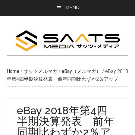
Skip
Skip
MENU
to
to
main
primary
content
sidebar
Home
/
サッツメルマガ
/
eBay（メルマガ）
/
eBay 2018
年第4四半期決算発表 前年同期比わずか2％アップ
eBay 2018年第4四
半期決算発表 前年
同期比わずか2％ア