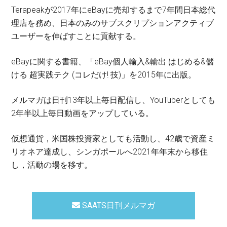
Terapeakが2017年にeBayに売却するまで7年間日本総代
理店を務め、日本のみのサブスクリプションアクティブ
ユーザーを伸ばすことに貢献する。
eBayに関する書籍、「eBay個人輸入&輸出 はじめる&儲
ける 超実践テク (コレだけ! 技)」を2015年に出版。
メルマガは日刊13年以上毎日配信し、YouTuberとしても
2年半以上毎日動画をアップしている。
仮想通貨，米国株投資家としても活動し、42歳で資産ミ
リオネア達成し、シンガポールへ2021年年末から移住
し，活動の場を移す。
SAATS日刊メルマガ