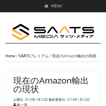
Skip
Skip
MENU
to
to
main
primary
content
sidebar
Home
/
SAATSプレミアム
/
現在のAmazon輸出の現状
現在のAmazon輸出
の現状
公開日:
2019年1月23日
最終更新日:
2019年1月23日
林 一馬