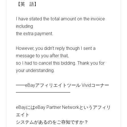
【英 語】
I have stated the total amount on the invoice
including
the extra payment.
However, you didn’t reply though I sent a
message to you after that,
so I had to cancel this bidding. Thank you for
your understanding.
━━eBayアフィリエイトツール Vividコーナー
━━━━━━━━━━━━
eBayにはeBay Partner Networkというアフィリ
エイト
システムがあるのをご存知ですか？