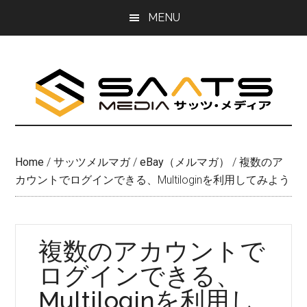
Skip
Skip
MENU
to
to
main
primary
content
sidebar
Home
/
サッツメルマガ
/
eBay（メルマガ）
/
複数のア
カウントでログインできる、Multiloginを利用してみよう
複数のアカウントで
ログインできる、
Multiloginを利用し