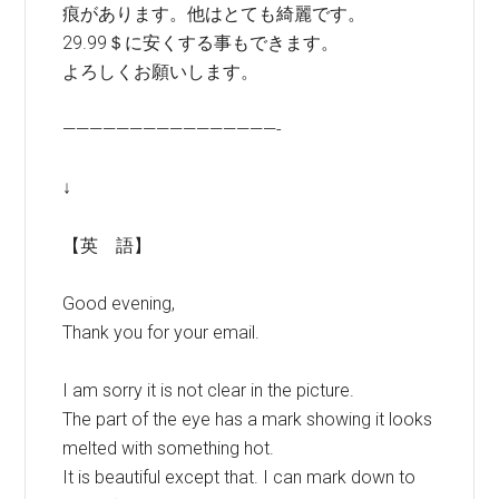
痕があります。他はとても綺麗です。
29.99＄に安くする事もできます。
よろしくお願いします。
————————————————-
↓
【英 語】
Good evening,
Thank you for your email.
I am sorry it is not clear in the picture.
The part of the eye has a mark showing it looks
melted with something hot.
It is beautiful except that. I can mark down to