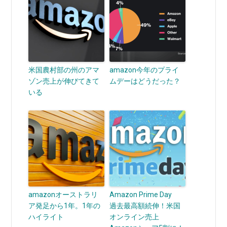
米国農村部の州のアマ
amazon今年のプライ
ゾン売上が伸びてきて
ムデーはどうだった？
いる
amazonオーストラリ
Amazon Prime Day
ア発足から1年。1年の
過去最高額続伸！米国
ハイライト
オンライン売上