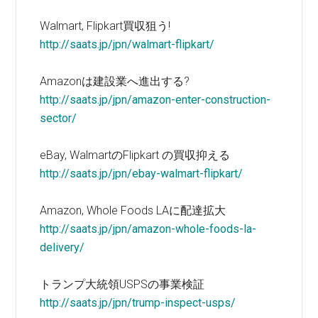
Walmart, Flipkart買収狙う!
http://saats.jp/jpn/walmart-flipkart/
Amazonは建設業へ進出する?
http://saats.jp/jpn/amazon-enter-construction-
sector/
eBay, WalmartのFlipkart の買収抑える
http://saats.jp/jpn/ebay-walmart-flipkart/
Amazon, Whole Foods LAに配達拡大
http://saats.jp/jpn/amazon-whole-foods-la-
delivery/
トランプ大統領USPSの事業検証
http://saats.jp/jpn/trump-inspect-usps/