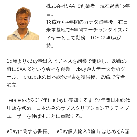
株式会社SAATS創業者 現在起業15年
目。
18歳から4年間のカナダ留学後、在日
米軍基地で6年間マーチャンダイズバ
イヤーとして勤務。TOEIC940点保
持。
25歳よりeBay輸出入ビジネスを副業で開始し、28歳の
時にSAATSという会社を創業。eBay過去データ分析ツ
ール、Terapeakの日本総代理店を獲得後、29歳で完全
独立。
Terapeakが2017年にeBayに売却するまで7年間日本総代
理店を務め、日本のみのサブスクリプションアクティブ
ユーザーを伸ばすことに貢献する。
eBayに関する書籍、「eBay個人輸入&輸出 はじめる&儲