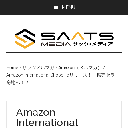
Skip
Skip
MENU
to
to
main
primary
content
sidebar
Home
/
サッツメルマガ
/
Amazon（メルマガ）
/
Amazon International Shoppingリリース！ 転売セラー
窮地へ！？
Amazon
International