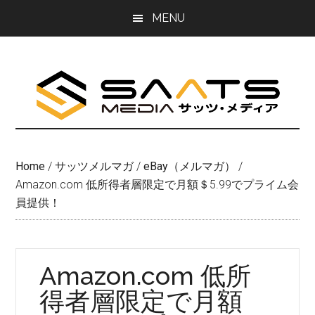
Skip
Skip
MENU
to
to
main
primary
content
sidebar
Home
/
サッツメルマガ
/
eBay（メルマガ）
/
Amazon.com 低所得者層限定で月額＄5.99でプライム会
員提供！
Amazon.com 低所
得者層限定で月額