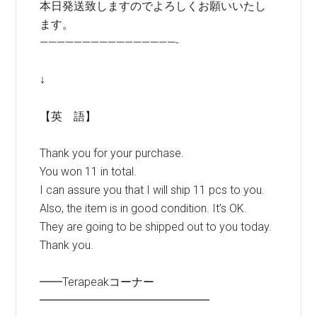
本日発送致しますのでよろしくお願いいたし
ます。
————————————————-
↓
【英 語】
Thank you for your purchase.
You won 11 in total.
I can assure you that I will ship 11 pcs to you.
Also, the item is in good condition. It’s OK.
They are going to be shipped out to you today.
Thank you.
━━Terapeakコーナー
━━━━━━━━━━━━━━━