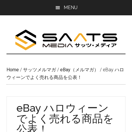
Skip
Skip
MENU
to
to
main
primary
content
sidebar
Home
/
サッツメルマガ
/
eBay（メルマガ）
/
eBay ハロ
ウィーンでよく売れる商品を公表！
eBay ハロウィーン
でよく売れる商品を
公表！