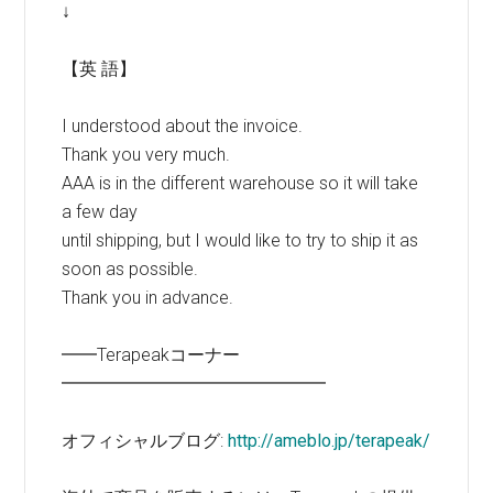
↓
【英 語】
I understood about the invoice.
Thank you very much.
AAA is in the different warehouse so it will take
a few day
until shipping, but I would like to try to ship it as
soon as possible.
Thank you in advance.
━━Terapeakコーナー
━━━━━━━━━━━━━━━
オフィシャルブログ:
http://ameblo.jp/terapeak/