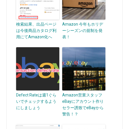
検索結果、出品ページ
Amazon 今年もホリデ
は今後商品カタログ利
ーシーズンの規制を発
用にてAmazon化へ
表！
Defect Rateは週1ぐら
Amazon営業スタッフ
いでチェックするよう
eBayにアカウント作り
にしましょう
セラー誘致でeBayから
警告！？