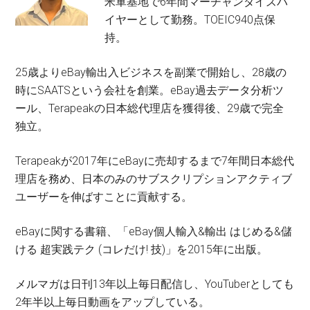
米軍基地で6年間マーチャンダイズバ
イヤーとして勤務。TOEIC940点保
持。
25歳よりeBay輸出入ビジネスを副業で開始し、28歳の
時にSAATSという会社を創業。eBay過去データ分析ツ
ール、Terapeakの日本総代理店を獲得後、29歳で完全
独立。
Terapeakが2017年にeBayに売却するまで7年間日本総代
理店を務め、日本のみのサブスクリプションアクティブ
ユーザーを伸ばすことに貢献する。
eBayに関する書籍、「eBay個人輸入&輸出 はじめる&儲
ける 超実践テク (コレだけ! 技)」を2015年に出版。
メルマガは日刊13年以上毎日配信し、YouTuberとしても
2年半以上毎日動画をアップしている。