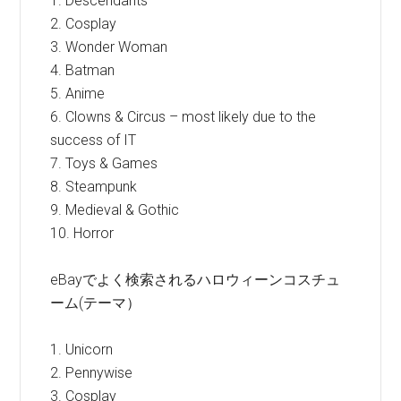
1. Descendants
2. Cosplay
3. Wonder Woman
4. Batman
5. Anime
6. Clowns & Circus – most likely due to the
success of IT
7. Toys & Games
8. Steampunk
9. Medieval & Gothic
10. Horror
eBayでよく検索されるハロウィーンコスチュ
ーム(テーマ）
1. Unicorn
2. Pennywise
3. Cosplay