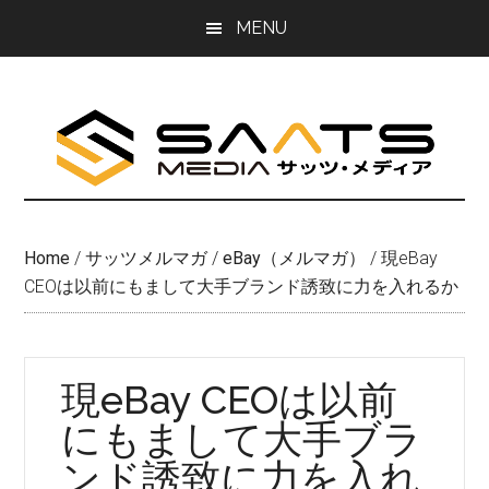
Skip
Skip
MENU
to
to
main
primary
content
sidebar
Home
/
サッツメルマガ
/
eBay（メルマガ）
/
現eBay
CEOは以前にもまして大手ブランド誘致に力を入れるか
現eBay CEOは以前
にもまして大手ブラ
ンド誘致に力を入れ