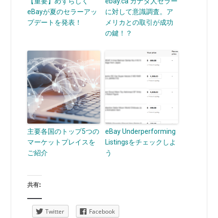
【重要】めずらしく
ebay.ca カナダ人セラー
eBayが夏のセラーアッ
に対して意識調査。ア
プデートを発表！
メリカとの取引が成功
の鍵！？
主要各国のトップ5つの
eBay Underperforming
マーケットプレイスを
Listingsをチェックしよ
ご紹介
う
共有:
Twitter
Facebook