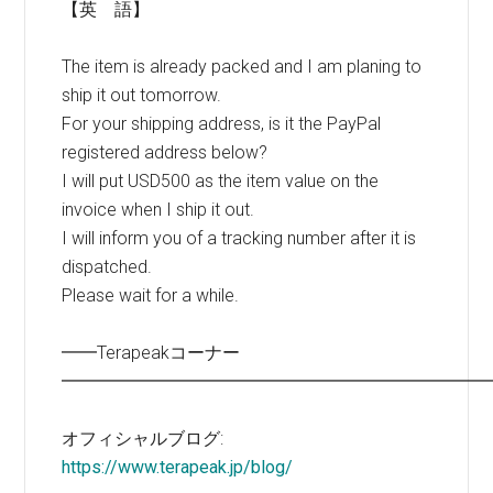
【英 語】
The item is already packed and I am planing to
ship it out tomorrow.
For your shipping address, is it the PayPal
registered address below?
I will put USD500 as the item value on the
invoice when I ship it out.
I will inform you of a tracking number after it is
dispatched.
Please wait for a while.
━━Terapeakコーナー
━━━━━━━━━━━━━━━━━━━━━━━━
オフィシャルブログ:
https://www.terapeak.jp/blog/