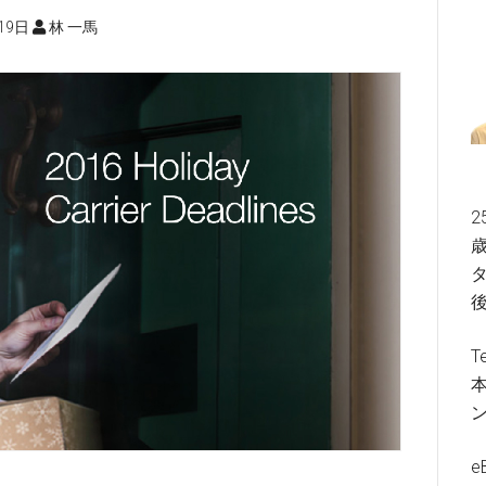
19日
林 一馬
2
歳
タ
T
e