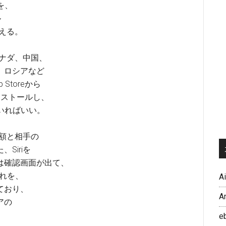
を、
ル
行える。
カナダ、中国、
、ロシアなど
Storeから
インストールし、
ていればいい。
金額と相手の
Siriを
は確認画面が出て、
これを、
A
ており、
A
アの
e