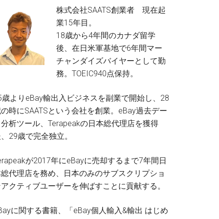
株式会社SAATS創業者 現在起
業15年目。
18歳から4年間のカナダ留学
後、在日米軍基地で6年間マー
チャンダイズバイヤーとして勤
務。TOEIC940点保持。
5歳よりeBay輸出入ビジネスを副業で開始し、28
の時にSAATSという会社を創業。eBay過去デー
分析ツール、Terapeakの日本総代理店を獲得
後、29歳で完全独立。
erapeakが2017年にeBayに売却するまで7年間日
本総代理店を務め、日本のみのサブスクリプショ
ンアクティブユーザーを伸ばすことに貢献する。
Bayに関する書籍、「eBay個人輸入&輸出 はじめ