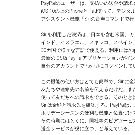
PayPalのユーザーは、支払いの送金や請求
iOS 10の上のPhoneとiPad使って、デジタ
アシスタント機能「Siriの音声コマンドで
Siriを利用した決済は、日本を含む米国、
インド、イスラエル、メキシコ、スペイン
30カ国で様々な言語で使える。利用にはApp 
最新のiOS版PayPalアプリケーションが
自分のアカウントでPayPalにログインし
この機能の使い方はとても簡単で、Siriに
友だちや連絡先の名前を伝えるだけだ。また、
使って友だちへの請求もできる。そのとき
Siriは金額と請求先を確認する。PayPalは
ホリデーシーズンの便利な機能と位置づけ
その時期にはとくに、同社等のピアツーピ
送金サービスが役に立つ、と考えている。