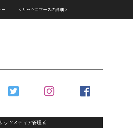
シー
< サッツコマースの詳細 >
Primary
Sidebar
サッツメディア管理者