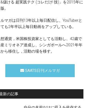
&儲ける 超実践テク (コレだけ! 技)」を2015年に
出版。
ルマガは日刊13年以上毎日配信し、YouTuberと
しても2年半以上毎日動画をアップしている。
仮想通貨，米国株投資家としても活動し、42歳で
資産ミリオネア達成し、シンガポールへ2021年年
末から移住し，活動の場を移す。
SAATS日刊メルマガ
最新の記事
自分の名前だけに収入を依存する