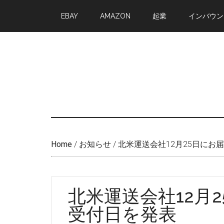
Skip
Skip
EBAY
AMAZON
起業
インバウン
to
to
main
primary
content
sidebar
Home
/
お知らせ
/
北米運送会社12月25日にお
北米運送会社12月
受付日を発表