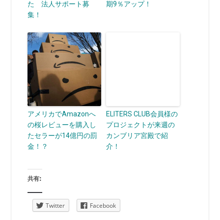
た 法人サポート募
期9％アップ！
集！
アメリカでAmazonへ
ELITERS CLUB会員様の
の桜レビューを購入し
プロジェクトが来週の
たセラーが14億円の罰
カンブリア宮殿で紹
金！？
介！
共有:
Twitter
Facebook