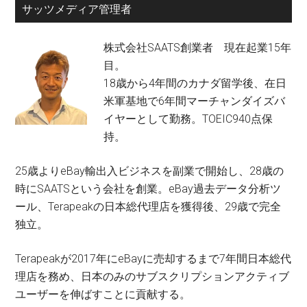
サッツメディア管理者
株式会社SAATS創業者 現在起業15年
目。
18歳から4年間のカナダ留学後、在日
米軍基地で6年間マーチャンダイズバ
イヤーとして勤務。TOEIC940点保
持。
25歳よりeBay輸出入ビジネスを副業で開始し、28歳の
時にSAATSという会社を創業。eBay過去データ分析ツ
ール、Terapeakの日本総代理店を獲得後、29歳で完全
独立。
Terapeakが2017年にeBayに売却するまで7年間日本総代
理店を務め、日本のみのサブスクリプションアクティブ
ユーザーを伸ばすことに貢献する。