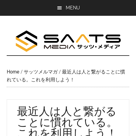
Skip
Skip
MENU
to
to
main
primary
content
sidebar
Home
/
サッツメルマガ
/
最近人は人と繋がることに慣
れている。これを利用しよう！
最近人は人と繋がる
ことに慣れている。
これを利用しよう！