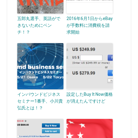
五郎丸選手、英語がで
2016年6月1日からeBay
きないためにベン
が手数料に消費税を請
チ！？
求開始
インバウンドビジネス
設定したBuy It Now価格
セミナー1番手、小川貴
が消えたんですけど
弘氏とは！？