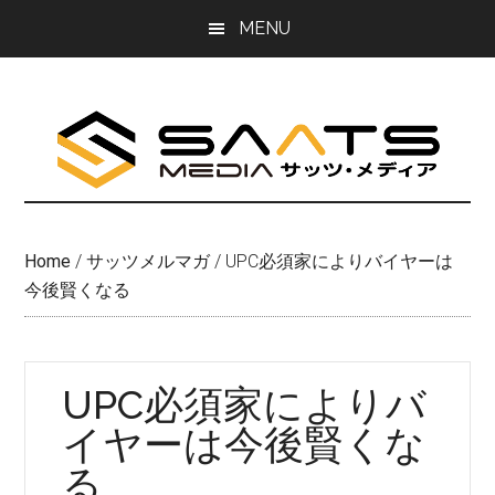
Skip
Skip
MENU
to
to
main
primary
content
sidebar
Home
/
サッツメルマガ
/
UPC必須家によりバイヤーは
今後賢くなる
UPC必須家によりバ
イヤーは今後賢くな
る