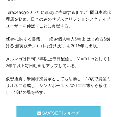
Terapeakが2017年にeBayに売却するまで7年間日本総代
理店を務め、日本のみのサブスクリプションアクティブ
ユーザーを伸ばすことに貢献する。
eBayに関する書籍、「eBay個人輸入&輸出 はじめる&儲
ける 超実践テク (コレだけ! 技)」を2015年に出版。
メルマガは日刊13年以上毎日配信し、YouTuberとしても
2年半以上毎日動画をアップしている。
仮想通貨，米国株投資家としても活動し、42歳で資産ミ
リオネア達成し、シンガポールへ2021年年末から移住
し，活動の場を移す。
SAATS日刊メルマガ