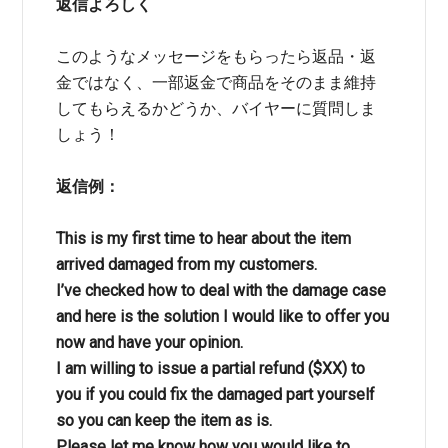
返信よろしく
このようなメッセージをもらったら返品・返
金ではなく、一部返金で商品をそのまま維持
してもらえるかどうか、バイヤーに質問しま
しょう！
返信例：
This is my first time to hear about the item
arrived damaged from my customers.
I’ve checked how to deal with the damage case
and here is the solution I would like to offer you
now and have your opinion.
I am willing to issue a partial refund ($XX) to
you if you could fix the damaged part yourself
so you can keep the item as is.
Please let me know how you would like to