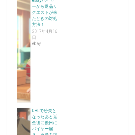
eBayバイヤ
ーから返品リ
クエストが来
たときの対処
方法！
2017年4月16
日
ebay
DHLで紛失と
なったあと返
金後に後日に
バイヤー届
き、返送を求