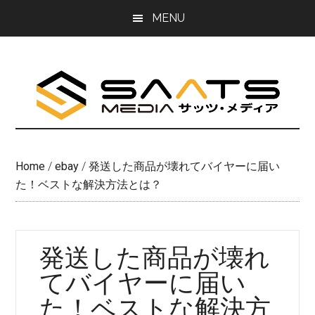
Skip
Skip
MENU
to
to
main
primary
content
sidebar
Home
/
ebay
/
発送した商品が壊れてバイヤーに届い
た！ベストな解決方法とは？
発送した商品が壊れ
てバイヤーに届い
た！ベストな解決方