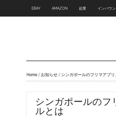
Skip
Skip
EBAY
AMAZON
起業
インバウン
to
to
main
primary
content
sidebar
Home
/
お知らせ
/
シンガポールのフリマアプリ
シンガポールのフ
ルとは