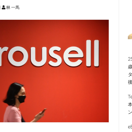
日
林 一馬
2
歳
タ
T
e