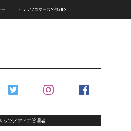
シー
< サッツコマースの詳細 >
Primary
Sidebar
サッツメディア管理者