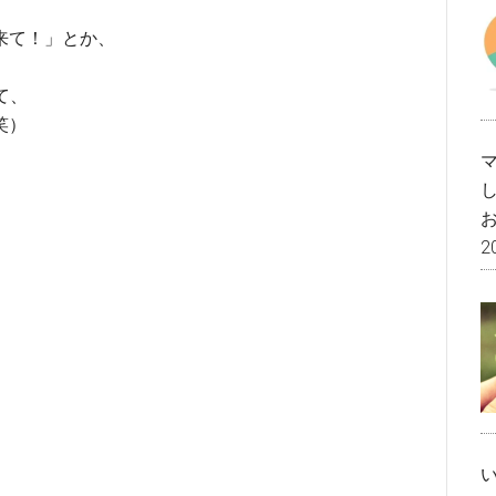
来て！」とか、
、
いて、
笑）
2
。