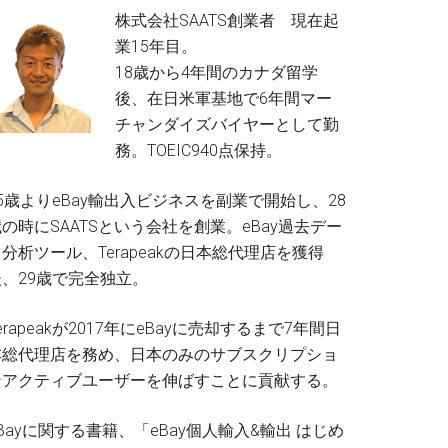
株式会社SAATS創業者 現在起
業15年目。
18歳から4年間のカナダ留学
後、在日米軍基地で6年間マー
チャンダイズバイヤーとして勤
務。TOEIC940点保持。
5歳よりeBay輸出入ビジネスを副業で開始し、28
の時にSAATSという会社を創業。eBay過去デー
分析ツール、Terapeakの日本総代理店を獲得
後、29歳で完全独立。
erapeakが2017年にeBayに売却するまで7年間日
本総代理店を務め、日本のみのサブスクリプショ
ンアクティブユーザーを伸ばすことに貢献する。
Bayに関する書籍、「eBay個人輸入&輸出 はじめ