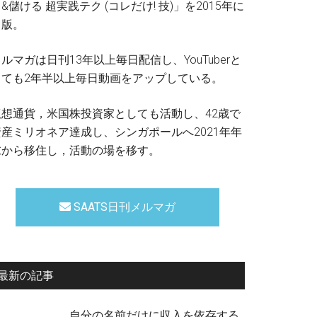
&儲ける 超実践テク (コレだけ! 技)」を2015年に
出版。
ルマガは日刊13年以上毎日配信し、YouTuberと
しても2年半以上毎日動画をアップしている。
仮想通貨，米国株投資家としても活動し、42歳で
資産ミリオネア達成し、シンガポールへ2021年年
末から移住し，活動の場を移す。
SAATS日刊メルマガ
最新の記事
自分の名前だけに収入を依存する