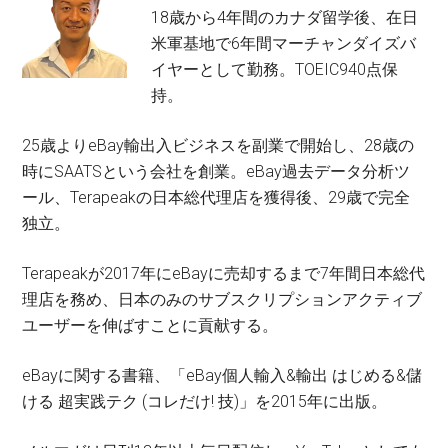
18歳から4年間のカナダ留学後、在日
米軍基地で6年間マーチャンダイズバ
イヤーとして勤務。TOEIC940点保
持。
25歳よりeBay輸出入ビジネスを副業で開始し、28歳の
時にSAATSという会社を創業。eBay過去データ分析ツ
ール、Terapeakの日本総代理店を獲得後、29歳で完全
独立。
Terapeakが2017年にeBayに売却するまで7年間日本総代
理店を務め、日本のみのサブスクリプションアクティブ
ユーザーを伸ばすことに貢献する。
eBayに関する書籍、「eBay個人輸入&輸出 はじめる&儲
ける 超実践テク (コレだけ! 技)」を2015年に出版。