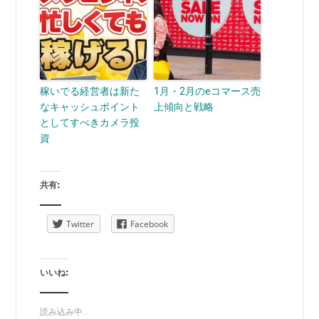
稼いでる経営者は新た
1月・2月のeコマース売
なキャッシュポイント
上傾向と戦略
としてすべきカメラ投
資
共有:
Twitter
Facebook
いいね:
読み込み中...