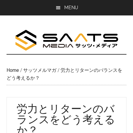
Skip
Skip
MENU
to
to
main
primary
content
sidebar
Home
/
サッツメルマガ
/
労力とリターンのバランスを
どう考えるか？
労力とリターンのバ
ランスをどう考える
か？