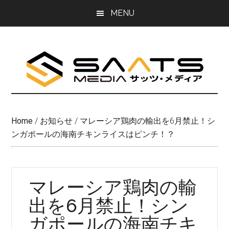
Skip
Skip
MENU
to
to
main
primary
content
sidebar
Home
/
お知らせ
/
マレーシア鶏肉の輸出を6月禁止！シ
ンガポールの海南チキンライスはピンチ！？
マレーシア鶏肉の輸
出を6月禁止！シン
ガポールの海南チキ