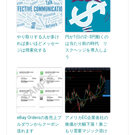
やり取りする人が多け
円が1日の2−3円動くの
れば多いほどメッセー
は当たり前の時代 リ
ジは簡素化する
スクヘッジを導入しよ
う
eBay Ordersの各売上プ
アメリカEC企業各社の
ルダウンからクーポン
株価が大幅下落！巣ご
送れます
もり需要マジック溶け