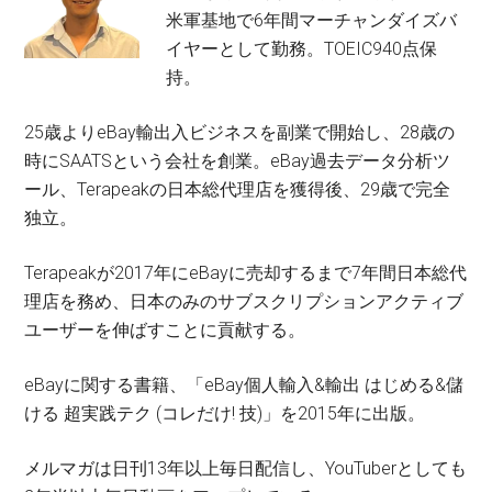
米軍基地で6年間マーチャンダイズバ
イヤーとして勤務。TOEIC940点保
持。
25歳よりeBay輸出入ビジネスを副業で開始し、28歳の
時にSAATSという会社を創業。eBay過去データ分析ツ
ール、Terapeakの日本総代理店を獲得後、29歳で完全
独立。
Terapeakが2017年にeBayに売却するまで7年間日本総代
理店を務め、日本のみのサブスクリプションアクティブ
ユーザーを伸ばすことに貢献する。
eBayに関する書籍、「eBay個人輸入&輸出 はじめる&儲
ける 超実践テク (コレだけ! 技)」を2015年に出版。
メルマガは日刊13年以上毎日配信し、YouTuberとしても