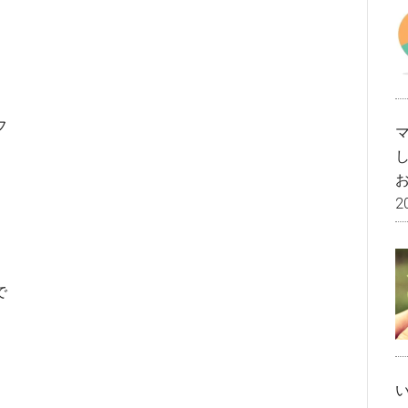
フ
2
で