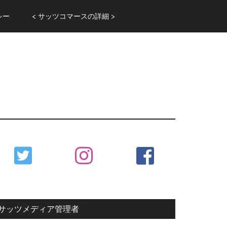
シー
< サッツコマースの詳細 >
Primary
Sidebar
サッツメディア管理者