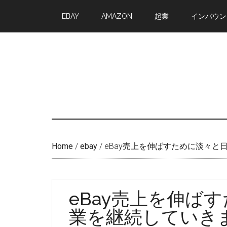
Skip
Skip
EBAY
AMAZON
起業
インバウン
to
to
main
primary
content
sidebar
Home
/
ebay
/
eBay売上を伸ばすために淡々と
eBay売上を伸ば
業を継続していき