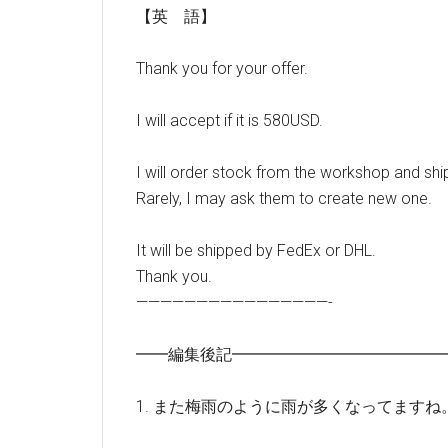
【英 語】
Thank you for your offer.
I will accept if it is 580USD.
I will order stock from the workshop and ship
Rarely, I may ask them to create new one.
It will be shipped by FedEx or DHL.
Thank you.
————————————————-
━━編集後記━━━━━━━━━━━━━
1. また梅雨のように雨が多くなってますね