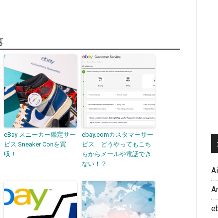
事
eBay スニーカー鑑定サー
ebay.comカスタマーサー
ビス Sneaker Conを買
ビス どうやってもこち
収！
らからメールや電話でき
ない！？
A
A
e