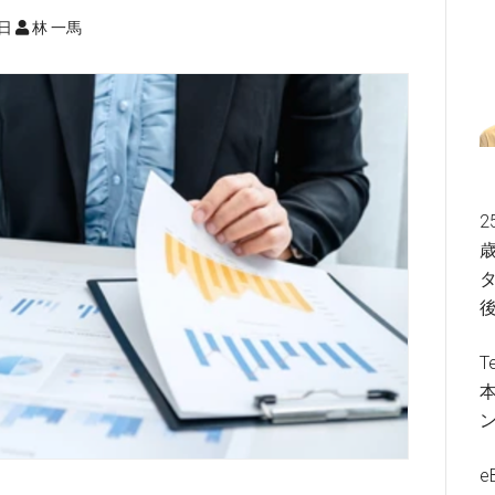
5日
林 一馬
2
歳
タ
T
e