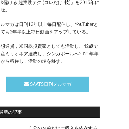
&儲ける 超実践テク (コレだけ! 技)」を2015年に
出版。
ルマガは日刊13年以上毎日配信し、YouTuberと
しても2年半以上毎日動画をアップしている。
仮想通貨，米国株投資家としても活動し、42歳で
資産ミリオネア達成し、シンガポールへ2021年年
末から移住し，活動の場を移す。
SAATS日刊メルマガ
最新の記事
自分の名前だけに収入を依存する