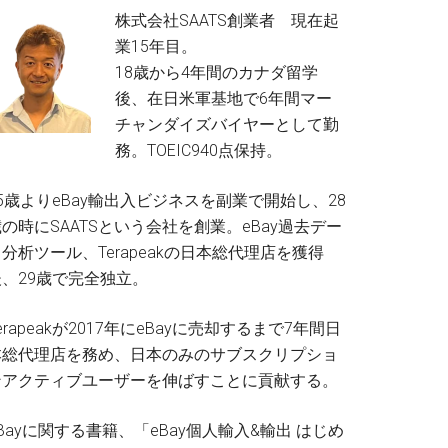
株式会社SAATS創業者 現在起
業15年目。
18歳から4年間のカナダ留学
後、在日米軍基地で6年間マー
チャンダイズバイヤーとして勤
務。TOEIC940点保持。
5歳よりeBay輸出入ビジネスを副業で開始し、28
の時にSAATSという会社を創業。eBay過去デー
分析ツール、Terapeakの日本総代理店を獲得
後、29歳で完全独立。
erapeakが2017年にeBayに売却するまで7年間日
本総代理店を務め、日本のみのサブスクリプショ
ンアクティブユーザーを伸ばすことに貢献する。
Bayに関する書籍、「eBay個人輸入&輸出 はじめ