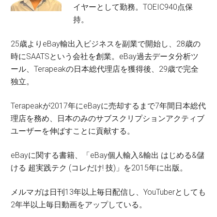
イヤーとして勤務。TOEIC940点保
持。
25歳よりeBay輸出入ビジネスを副業で開始し、28歳の
時にSAATSという会社を創業。eBay過去データ分析ツ
ール、Terapeakの日本総代理店を獲得後、29歳で完全
独立。
Terapeakが2017年にeBayに売却するまで7年間日本総代
理店を務め、日本のみのサブスクリプションアクティブ
ユーザーを伸ばすことに貢献する。
eBayに関する書籍、「eBay個人輸入&輸出 はじめる&儲
ける 超実践テク (コレだけ! 技)」を2015年に出版。
メルマガは日刊13年以上毎日配信し、YouTuberとしても
2年半以上毎日動画をアップしている。