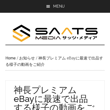
Skip
Skip
MENU
to
to
main
primary
content
sidebar
Home
/
お知らせ
/
神長プレミアム eBayに最速で出品す
る様子の動画をご紹介
神長プレミアム
eBayに最速で出品
する様子の動画をご