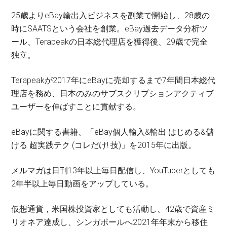
25歳よりeBay輸出入ビジネスを副業で開始し、28歳の
時にSAATSという会社を創業。eBay過去データ分析ツ
ール、Terapeakの日本総代理店を獲得後、29歳で完全
独立。
Terapeakが2017年にeBayに売却するまで7年間日本総代
理店を務め、日本のみのサブスクリプションアクティブ
ユーザーを伸ばすことに貢献する。
eBayに関する書籍、「eBay個人輸入&輸出 はじめる&儲
ける 超実践テク (コレだけ! 技)」を2015年に出版。
メルマガは日刊13年以上毎日配信し、YouTuberとしても
2年半以上毎日動画をアップしている。
仮想通貨，米国株投資家としても活動し、42歳で資産ミ
リオネア達成し、シンガポールへ2021年年末から移住