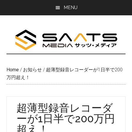
Skip
Skip
MENU
to
to
main
primary
content
sidebar
Home
/
お知らせ
/
超薄型録音レコーダーが1日半で200
万円超え！
超薄型録音レコーダ
ーが1日半で200万円
超え！