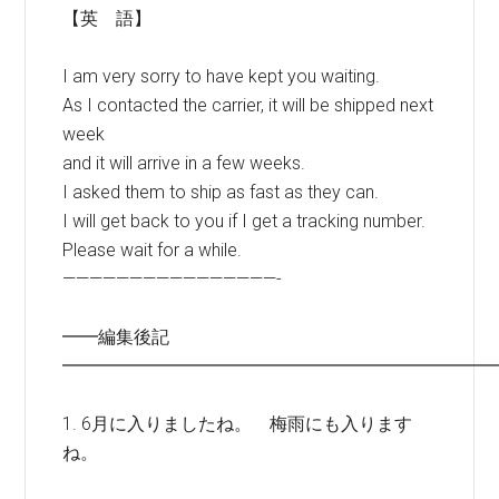
【英 語】
I am very sorry to have kept you waiting.
As I contacted the carrier, it will be shipped next
week
and it will arrive in a few weeks.
I asked them to ship as fast as they can.
I will get back to you if I get a tracking number.
Please wait for a while.
————————————————-
━━編集後記
━━━━━━━━━━━━━━━━━━━━━━━━
1. 6月に入りましたね。 梅雨にも入ります
ね。