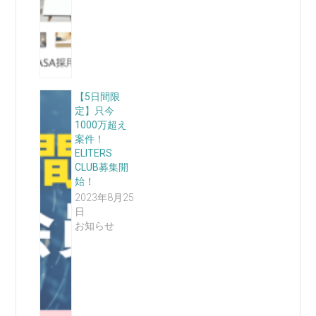
【5日間限
定】只今
1000万超え
案件！
ELITERS
CLUB募集開
始！
2023年8月25
日
お知らせ