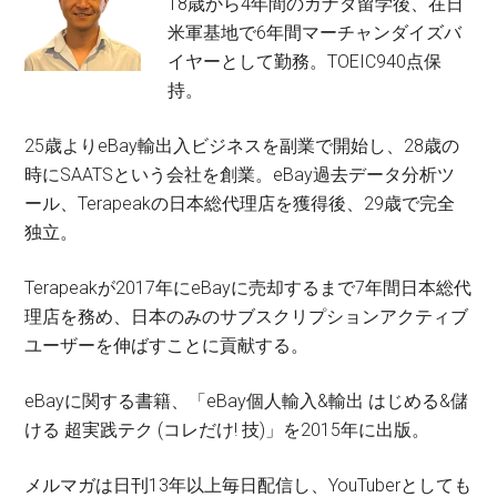
18歳から4年間のカナダ留学後、在日
米軍基地で6年間マーチャンダイズバ
イヤーとして勤務。TOEIC940点保
持。
25歳よりeBay輸出入ビジネスを副業で開始し、28歳の
時にSAATSという会社を創業。eBay過去データ分析ツ
ール、Terapeakの日本総代理店を獲得後、29歳で完全
独立。
Terapeakが2017年にeBayに売却するまで7年間日本総代
理店を務め、日本のみのサブスクリプションアクティブ
ユーザーを伸ばすことに貢献する。
eBayに関する書籍、「eBay個人輸入&輸出 はじめる&儲
ける 超実践テク (コレだけ! 技)」を2015年に出版。
メルマガは日刊13年以上毎日配信し、YouTuberとしても