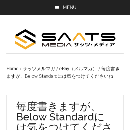
Skip
Skip
MENU
to
to
main
primary
content
sidebar
Home
/
サッツメルマガ
/
eBay（メルマガ）
/
毎度書き
ますが、Below Standardには気をつけてくださいね
毎度書きますが、
Below Standardに
は気をつけてくださ