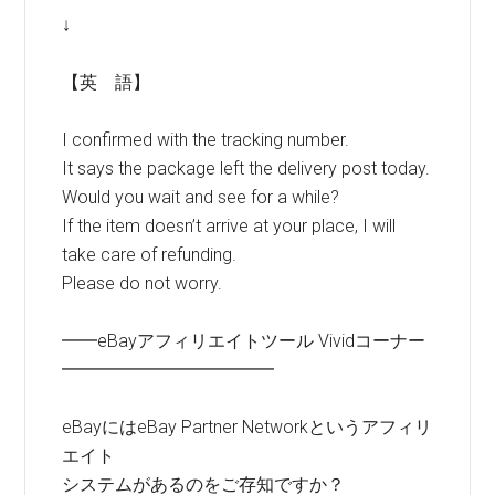
↓
【英 語】
I confirmed with the tracking number.
It says the package left the delivery post today.
Would you wait and see for a while?
If the item doesn’t arrive at your place, I will
take care of refunding.
Please do not worry.
━━eBayアフィリエイトツール Vividコーナー
━━━━━━━━━━━━
eBayにはeBay Partner Networkというアフィリ
エイト
システムがあるのをご存知ですか？