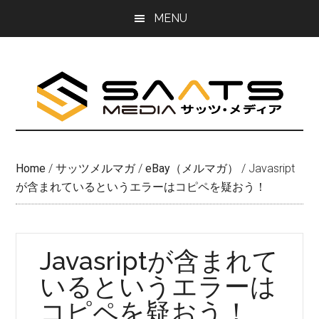
Skip
Skip
MENU
to
to
main
primary
content
sidebar
Home
/
サッツメルマガ
/
eBay（メルマガ）
/
Javasript
が含まれているというエラーはコピペを疑おう！
Javasriptが含まれて
いるというエラーは
コピペを疑おう！