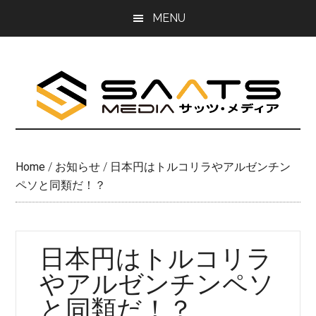
Skip
Skip
MENU
to
to
main
primary
content
sidebar
Home
/
お知らせ
/
日本円はトルコリラやアルゼンチン
ペソと同類だ！？
日本円はトルコリラ
やアルゼンチンペソ
と同類だ！？