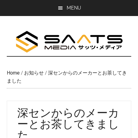
Skip
Skip
MENU
to
to
main
primary
content
sidebar
Home
/
お知らせ
/
深センからのメーカーとお茶してき
ました
深センからのメーカ
ーとお茶してきまし
た