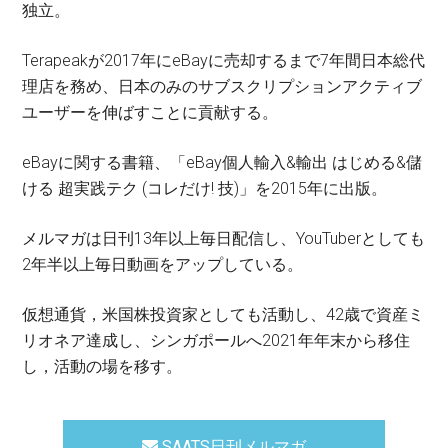
独立。
Terapeakが2017年にeBayに売却するまで7年間日本総代
理店を務め、日本のみのサブスクリプションアクティブ
ユーザーを伸ばすことに貢献する。
eBayに関する書籍、「eBay個人輸入&輸出 はじめる&儲
ける 超実践テク (コレだけ! 技)」を2015年に出版。
メルマガは日刊13年以上毎日配信し、YouTuberとしても
2年半以上毎日動画をアップしている。
仮想通貨，米国株投資家としても活動し、42歳で資産ミ
リオネア達成し、シンガポールへ2021年年末から移住
し，活動の場を移す。
SAATS日刊メルマガ