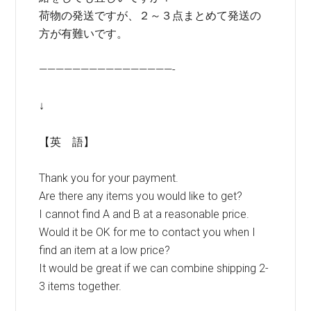
荷物の発送ですが、２～３点まとめて発送の
方が有難いです。
————————————————-
↓
【英 語】
Thank you for your payment.
Are there any items you would like to get?
I cannot find A and B at a reasonable price.
Would it be OK for me to contact you when I
find an item at a low price?
It would be great if we can combine shipping 2-
3 items together.