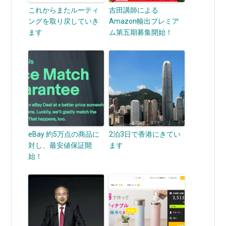
これからまたルーティ
吉田講師による
ングを取り戻していき
Amazon輸出プレミア
ます
ム第五期募集開始！
eBay 約5万点の商品に
2泊3日で香港にきてい
対し、最安値保証開
ます
始！