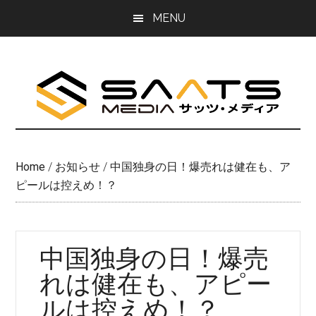
Skip
Skip
MENU
to
to
main
primary
content
sidebar
Home
/
お知らせ
/
中国独身の日！爆売れは健在も、ア
ピールは控えめ！？
中国独身の日！爆売
れは健在も、アピー
ルは控えめ！？