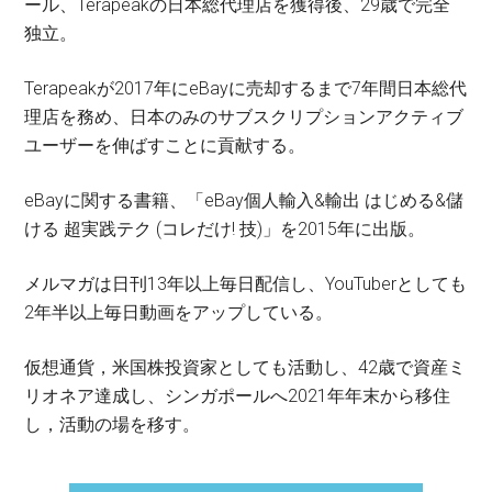
ール、Terapeakの日本総代理店を獲得後、29歳で完全
独立。
Terapeakが2017年にeBayに売却するまで7年間日本総代
理店を務め、日本のみのサブスクリプションアクティブ
ユーザーを伸ばすことに貢献する。
eBayに関する書籍、「eBay個人輸入&輸出 はじめる&儲
ける 超実践テク (コレだけ! 技)」を2015年に出版。
メルマガは日刊13年以上毎日配信し、YouTuberとしても
2年半以上毎日動画をアップしている。
仮想通貨，米国株投資家としても活動し、42歳で資産ミ
リオネア達成し、シンガポールへ2021年年末から移住
し，活動の場を移す。