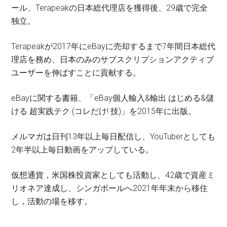
ール、Terapeakの日本総代理店を獲得後、29歳で完全
独立。
Terapeakが2017年にeBayに売却するまで7年間日本総代
理店を務め、日本のみのサブスクリプションアクティブ
ユーザーを伸ばすことに貢献する。
eBayに関する書籍、「eBay個人輸入&輸出 はじめる&儲
ける 超実践テク (コレだけ! 技)」を2015年に出版。
メルマガは日刊13年以上毎日配信し、YouTuberとしても
2年半以上毎日動画をアップしている。
仮想通貨，米国株投資家としても活動し、42歳で資産ミ
リオネア達成し、シンガポールへ2021年年末から移住
し，活動の場を移す。