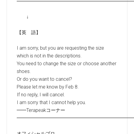
━━━━━━━━━━━━━━━━━━━━━━━━
↓
【英 語】
I am sorry, but you are requesting the size
which is not in the descriptions.
You need to change the size or choose another
shoes.
Or do you want to cancel?
Please let me know by Feb 8.
If no reply, I will cancel.
I am sorry that I cannot help you.
━━Terapeakコーナー
━━━━━━━━━━━━━━━━━━━━━━━━
オフィシャルブロ