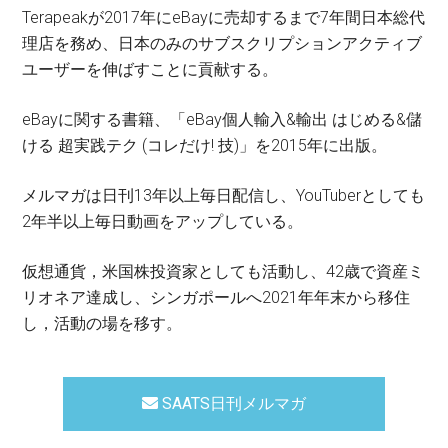
Terapeakが2017年にeBayに売却するまで7年間日本総代
理店を務め、日本のみのサブスクリプションアクティブ
ユーザーを伸ばすことに貢献する。
eBayに関する書籍、「eBay個人輸入&輸出 はじめる&儲
ける 超実践テク (コレだけ! 技)」を2015年に出版。
メルマガは日刊13年以上毎日配信し、YouTuberとしても
2年半以上毎日動画をアップしている。
仮想通貨，米国株投資家としても活動し、42歳で資産ミ
リオネア達成し、シンガポールへ2021年年末から移住
し，活動の場を移す。
SAATS日刊メルマガ