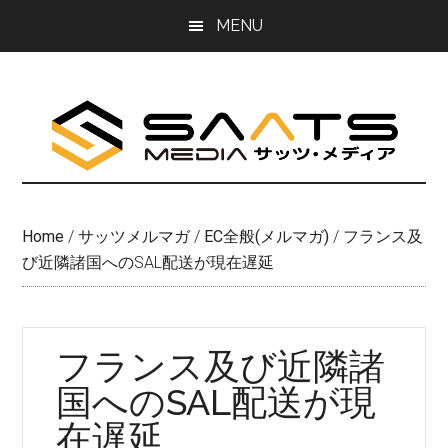
Skip
Skip
MENU
to
to
main
primary
content
sidebar
Home
/
サッツメルマガ
/
EC全般(メルマガ)
/
フランス及
び近隣諸国へのSAL配送が現在遅延
フランス及び近隣諸
国へのSAL配送が現
在遅延