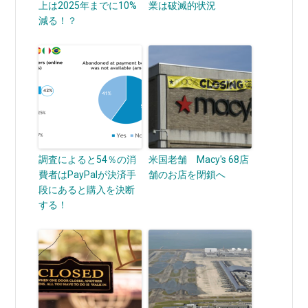
上は2025年までに10%
業は破滅的状況
減る！？
調査によると54％の消
米国老舗 Macy's 68店
費者はPayPalが決済手
舗のお店を閉鎖へ
段にあると購入を決断
する！