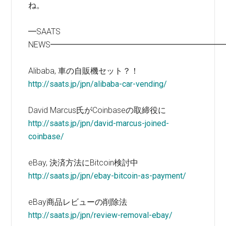
ね。
━SAATS
NEWS━━━━━━━━━━━━━━━━━━━━━
Alibaba, 車の自販機セット？！
http://saats.jp/jpn/alibaba-car-vending/
David Marcus氏がCoinbaseの取締役に
http://saats.jp/jpn/david-marcus-joined-
coinbase/
eBay, 決済方法にBitcoin検討中
http://saats.jp/jpn/ebay-bitcoin-as-payment/
eBay商品レビューの削除法
http://saats.jp/jpn/review-removal-ebay/